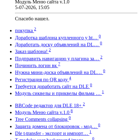
Модуль Меню сайта v.1.0
5-07-2026, 15:05
Спасибо нашел.
2
покупка
0
Доработка шаблона купленного у ht…
0
Доработать доску объявлений на DL…
2
Заказ шаблона!
2
Подправить навигацию у плагина за…
7
Починить логин вк
0
Нужна мини-доска объявлений на DL…
4
Регистрация по QR коду
0
Требуется доработать сайт на DLE
1
Модуль сиквелы и приквелы фильма …
2
BBCode редактор для DLE 18+
8
Модуль Меню сайта v.1.0
0
Tree Comments collapsing
0
Защита домена от блокировок - мод…
1
Dle t-transfer - экспорт и импорт…
0