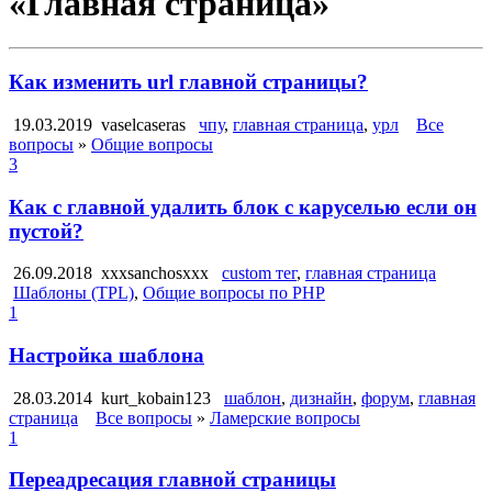
«Главная страница»
Как изменить url главной страницы?
19.03.2019
vaselcaseras
чпу
,
главная страница
,
урл
Все
вопросы
»
Общие вопросы
3
Как с главной удалить блок с каруселью если он
пустой?
26.09.2018
xxxsanchosxxx
custom тег
,
главная страница
Шаблоны (TPL)
,
Общие вопросы по PHP
1
Настройка шаблона
28.03.2014
kurt_kobain123
шаблон
,
дизнайн
,
форум
,
главная
страница
Все вопросы
»
Ламерские вопросы
1
Переадресация главной страницы