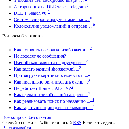
T-modules user background image -…
0
Авторизация на DLE через Telegram
0
DLE T-Search v0
0
Система споров с аргументами - мо…
0
Колокольчик уведомлений и отправк…
Вопросы без ответов
2
Как вставить несколько изображени ...
1
Не доходят лс сообщения?
4
Userinfo как вывести на другую ст ...
2
Как задать разный shortstory.tpl ...
1
При загрузке картинки в новость п ...
9
Как правильно организовать очень ...
3
Не работает Iframe с AllaTV?
4
Как сделать кликабельной галерею ...
14
Как реализовать поиск по названию ...
4
Как задать позицию для всплывающе ...
Все вопросы без ответов
Следуй за нами в
Twitter
или читай
RSS
Если есть идеи -
Высказывайся