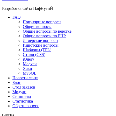
Разработка сайта
ПафНутиЙ
FAQ
Популярные вопросы
Общие вопросы
Общие вопросы по вёрстке
Общие вопросы по PHP
Ламерские вопросы
Идиотские вопросы
Шаблоны (TPL)
Стили (CSS)
jQuery
Модули
Хаки
MySQL
Новости сайта
Блог
Стол заказов
Модули
Сниппеты
Статистика
Обратная связь
наверх