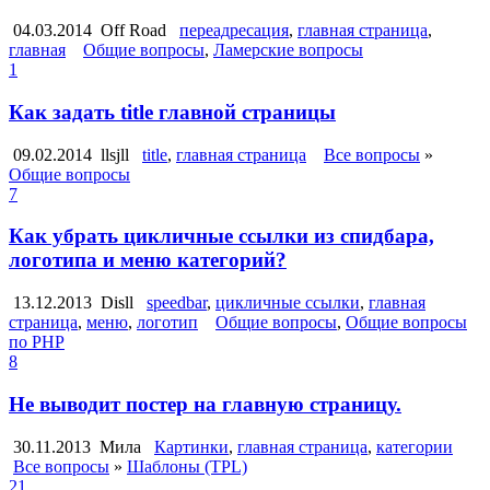
04.03.2014
Off Road
переадресация
,
главная страница
,
главная
Общие вопросы
,
Ламерские вопросы
1
Как задать title главной страницы
09.02.2014
llsjll
title
,
главная страница
Все вопросы
»
Общие вопросы
7
Как убрать цикличные ссылки из спидбара,
логотипа и меню категорий?
13.12.2013
Disll
speedbar
,
цикличные ссылки
,
главная
страница
,
меню
,
логотип
Общие вопросы
,
Общие вопросы
по PHP
8
Не выводит постер на главную страницу.
30.11.2013
Мила
Картинки
,
главная страница
,
категории
Все вопросы
»
Шаблоны (TPL)
21