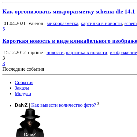
Как оргонизовать микроразметку schema dle 14.1
01.04.2021
Valeron
микроразметка
,
картинка в новости
,
schem
5
Короткая новость в виде кликабельного изображ
15.12.2012
diprime
новости
,
картинка в новости
,
изображение
3
3
Последние события
События
Заказы
Модули
3
DaivZ
|
Как вывести количество фото?