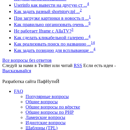
4
Userinfo как вывести на другую ст ...
2
Как задать разный shortstory.tpl ...
1
При загрузке картинки в новость п ...
9
Как правильно организовать очень ...
3
Не работает Iframe с AllaTV?
4
Как сделать кликабельной галерею ...
14
Как реализовать поиск по названию ...
4
Как задать позицию для всплывающе ...
Все вопросы без ответов
Следуй за нами в
Twitter
или читай
RSS
Если есть идеи -
Высказывайся
Разработка сайта
ПафНутиЙ
FAQ
Популярные вопросы
Общие вопросы
Общие вопросы по вёрстке
Общие вопросы по PHP
Ламерские вопросы
Идиотские вопросы
Шаблоны (TPL)