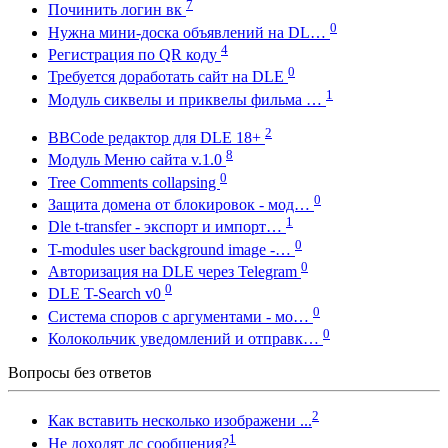
7
Починить логин вк
0
Нужна мини-доска объявлений на DL…
4
Регистрация по QR коду
0
Требуется доработать сайт на DLE
1
Модуль сиквелы и приквелы фильма …
2
BBCode редактор для DLE 18+
8
Модуль Меню сайта v.1.0
0
Tree Comments collapsing
0
Защита домена от блокировок - мод…
1
Dle t-transfer - экспорт и импорт…
0
T-modules user background image -…
0
Авторизация на DLE через Telegram
0
DLE T-Search v0
0
Система споров с аргументами - мо…
0
Колокольчик уведомлений и отправк…
Вопросы без ответов
2
Как вставить несколько изображени ...
1
Не доходят лс сообщения?