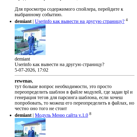
Для просмотра содержимого спойлера, перейдите к
выбранному событию.
4
demiant
|
Userinfo как вывести на другую страницу?
demiant
Userinfo как вывести на другую страницу?
5-07-2026, 17:02
rewenas
,
тут больше вопрос необходимости, это просто
переопределить шаблон в файле модулей, где задан tpl и
генерация тегов для парсинга шаблона, если хочеш
попробовать, то можеш его переопределить в файлах, но
честно оно того не стоит
8
demiant
|
Модуль Меню сайта v.1.0