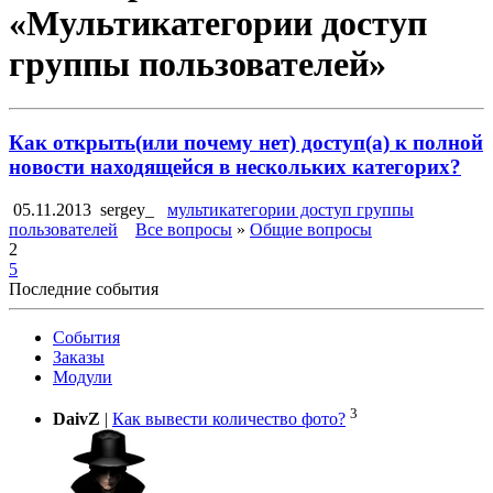
«Мультикатегории доступ
группы пользователей»
Как открыть(или почему нет) доступ(а) к полной
новости находящейся в нескольких категорих?
05.11.2013
sergey_
мультикатегории доступ группы
пользователей
Все вопросы
»
Общие вопросы
2
5
Последние события
События
Заказы
Модули
3
DaivZ
|
Как вывести количество фото?