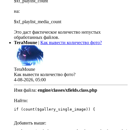
$xf_playlist_count
на:
$xf_playlist_media_count
Это даст фактическое количество непустых
обработанных файлов.
TeraMoune
|
Как вывести количество фото?
TeraMoune
Как вывести количество фото?
4-08-2026, 05:00
Имя файла:
engine/classes/xfields.class.php
Найти:
if (count($gallery_single_image)) {
Добавить выше: