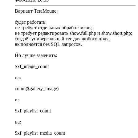
Вариант TeraMoune:
будет работать;
не требует отдельных обработчиков;
не требует редактировать show.full.php и show.short.php;
создаёт универсальный тег для любого поля;
выполняется без SQL-запросов.
Но лучше заменить:
$xf_image_count
на:
count($gallery_image)
и:
$xf_playlist_count
на:
$xf_playlist_media_count