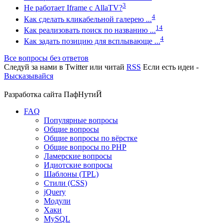
3
Не работает Iframe с AllaTV?
4
Как сделать кликабельной галерею ...
14
Как реализовать поиск по названию ...
4
Как задать позицию для всплывающе ...
Все вопросы без ответов
Следуй за нами в
Twitter
или читай
RSS
Если есть идеи -
Высказывайся
Разработка сайта
ПафНутиЙ
FAQ
Популярные вопросы
Общие вопросы
Общие вопросы по вёрстке
Общие вопросы по PHP
Ламерские вопросы
Идиотские вопросы
Шаблоны (TPL)
Стили (CSS)
jQuery
Модули
Хаки
MySQL