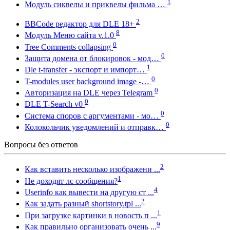
1
Модуль сиквелы и приквелы фильма …
2
BBCode редактор для DLE 18+
8
Модуль Меню сайта v.1.0
0
Tree Comments collapsing
0
Защита домена от блокировок - мод…
1
Dle t-transfer - экспорт и импорт…
0
T-modules user background image -…
0
Авторизация на DLE через Telegram
0
DLE T-Search v0
0
Система споров с аргументами - мо…
0
Колокольчик уведомлений и отправк…
Вопросы без ответов
2
Как вставить несколько изображени ...
1
Не доходят лс сообщения?
4
Userinfo как вывести на другую ст ...
2
Как задать разный shortstory.tpl ...
1
При загрузке картинки в новость п ...
9
Как правильно организовать очень ...