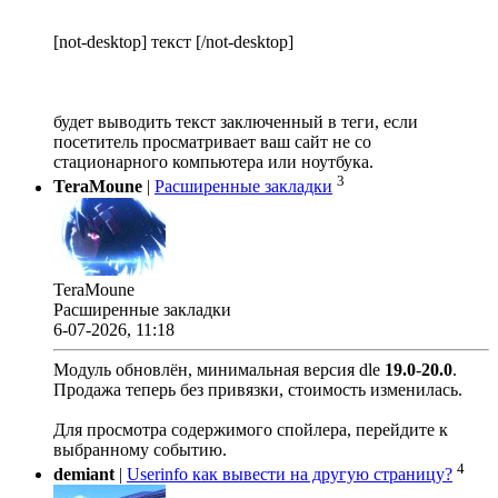
[not-desktop] текст [/not-desktop]
будет выводить текст заключенный в теги, если
посетитель просматривает ваш сайт не со
стационарного компьютера или ноутбука.
3
TeraMoune
|
Расширенные закладки
TeraMoune
Расширенные закладки
6-07-2026, 11:18
Модуль обновлён, минимальная версия dle
19.0
-
20.0
.
Продажа теперь без привязки, стоимость изменилась.
Для просмотра содержимого спойлера, перейдите к
выбранному событию.
4
demiant
|
Userinfo как вывести на другую страницу?