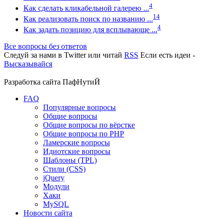
4
Как сделать кликабельной галерею ...
14
Как реализовать поиск по названию ...
4
Как задать позицию для всплывающе ...
Все вопросы без ответов
Следуй за нами в
Twitter
или читай
RSS
Если есть идеи -
Высказывайся
Разработка сайта
ПафНутиЙ
FAQ
Популярные вопросы
Общие вопросы
Общие вопросы по вёрстке
Общие вопросы по PHP
Ламерские вопросы
Идиотские вопросы
Шаблоны (TPL)
Стили (CSS)
jQuery
Модули
Хаки
MySQL
Новости сайта