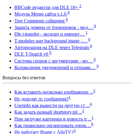
2
BBCode редактор для DLE 18+
8
Модуль Меню сайта v.1.0
0
Tree Comments collapsing
0
Защита домена от блокировок - мод…
1
Dle t-transfer - экспорт и импорт…
0
T-modules user background image -…
0
Авторизация на DLE через Telegram
0
DLE T-Search v0
0
Система споров с аргументами - мо…
0
Колокольчик уведомлений и отправк…
Вопросы без ответов
2
Как вставить несколько изображени ...
1
Не доходят лс сообщения?
4
Userinfo как вывести на другую ст ...
2
Как задать разный shortstory.tpl ...
1
При загрузке картинки в новость п ...
9
Как правильно организовать очень ...
3
Не работает Iframe с AllaTV?