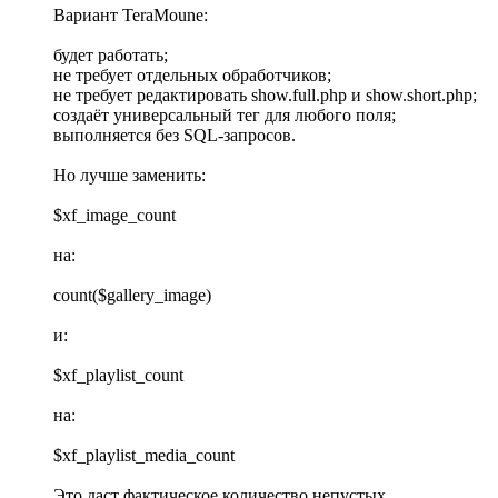
Вариант TeraMoune:
будет работать;
не требует отдельных обработчиков;
не требует редактировать show.full.php и show.short.php;
создаёт универсальный тег для любого поля;
выполняется без SQL-запросов.
Но лучше заменить:
$xf_image_count
на:
count($gallery_image)
и:
$xf_playlist_count
на:
$xf_playlist_media_count
Это даст фактическое количество непустых