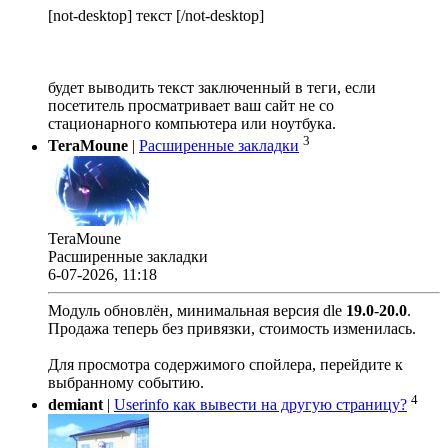
[not-desktop] текст [/not-desktop]
будет выводить текст заключенный в теги, если
посетитель просматривает ваш сайт не со
стационарного компьютера или ноутбука.
3
TeraMoune
|
Расширенные закладки
TeraMoune
Расширенные закладки
6-07-2026, 11:18
Модуль обновлён, минимальная версия dle
19.0
-
20.0
.
Продажа теперь без привязки, стоимость изменилась.
Для просмотра содержимого спойлера, перейдите к
выбранному событию.
4
demiant
|
Userinfo как вывести на другую страницу?