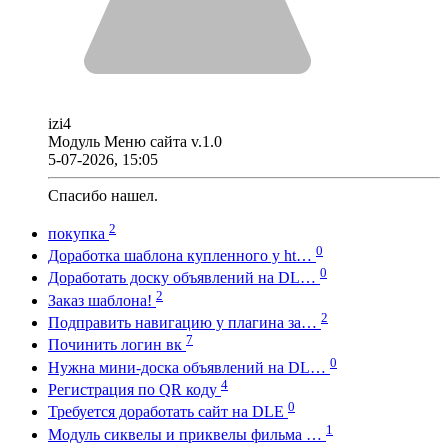
izi4
Модуль Меню сайта v.1.0
5-07-2026, 15:05
Спасибо нашел.
2
покупка
0
Доработка шаблона купленного у ht…
0
Доработать доску объявлений на DL…
2
Заказ шаблона!
2
Подправить навигацию у плагина за…
7
Починить логин вк
0
Нужна мини-доска объявлений на DL…
4
Регистрация по QR коду
0
Требуется доработать сайт на DLE
1
Модуль сиквелы и приквелы фильма …