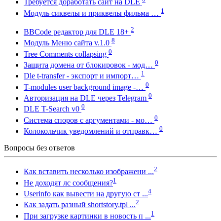
Требуется доработать сайт на DLE
1
Модуль сиквелы и приквелы фильма …
2
BBCode редактор для DLE 18+
8
Модуль Меню сайта v.1.0
0
Tree Comments collapsing
0
Защита домена от блокировок - мод…
1
Dle t-transfer - экспорт и импорт…
0
T-modules user background image -…
0
Авторизация на DLE через Telegram
0
DLE T-Search v0
0
Система споров с аргументами - мо…
0
Колокольчик уведомлений и отправк…
Вопросы без ответов
2
Как вставить несколько изображени ...
1
Не доходят лс сообщения?
4
Userinfo как вывести на другую ст ...
2
Как задать разный shortstory.tpl ...
1
При загрузке картинки в новость п ...