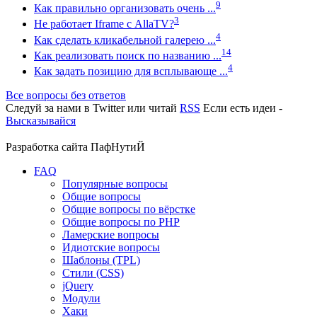
9
Как правильно организовать очень ...
3
Не работает Iframe с AllaTV?
4
Как сделать кликабельной галерею ...
14
Как реализовать поиск по названию ...
4
Как задать позицию для всплывающе ...
Все вопросы без ответов
Следуй за нами в
Twitter
или читай
RSS
Если есть идеи -
Высказывайся
Разработка сайта
ПафНутиЙ
FAQ
Популярные вопросы
Общие вопросы
Общие вопросы по вёрстке
Общие вопросы по PHP
Ламерские вопросы
Идиотские вопросы
Шаблоны (TPL)
Стили (CSS)
jQuery
Модули
Хаки