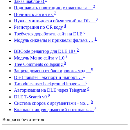
Заказ шаблона!
2
Подправить навигацию у плагина за…
7
Починить логин вк
0
Нужна мини-доска объявлений на DL…
4
Регистрация по QR коду
0
Требуется доработать сайт на DLE
1
Модуль сиквелы и приквелы фильма …
2
BBCode редактор для DLE 18+
8
Модуль Меню сайта v.1.0
0
Tree Comments collapsing
0
Защита домена от блокировок - мод…
1
Dle t-transfer - экспорт и импорт…
0
T-modules user background image -…
0
Авторизация на DLE через Telegram
0
DLE T-Search v0
0
Система споров с аргументами - мо…
0
Колокольчик уведомлений и отправк…
Вопросы без ответов