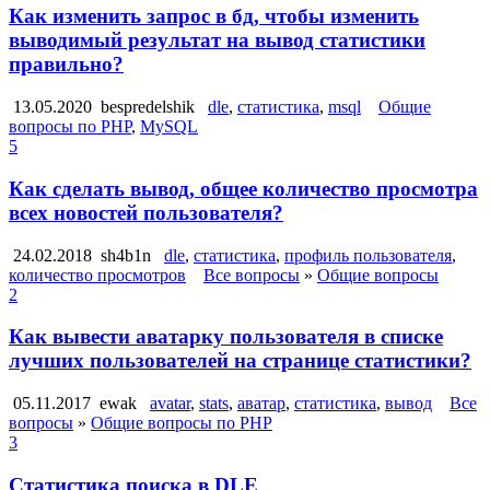
Как изменить запрос в бд, чтобы изменить
выводимый результат на вывод статистики
правильно?
13.05.2020
bespredelshik
dle
,
статистика
,
msql
Общие
вопросы по PHP
,
MySQL
5
Как сделать вывод, общее количество просмотра
всех новостей пользователя?
24.02.2018
sh4b1n
dle
,
статистика
,
профиль пользователя
,
количество просмотров
Все вопросы
»
Общие вопросы
2
Как вывести аватарку пользователя в списке
лучших пользователей на странице статистики?
05.11.2017
ewak
avatar
,
stats
,
аватар
,
статистика
,
вывод
Все
вопросы
»
Общие вопросы по PHP
3
Статистика поиска в DLE