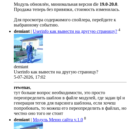
Модуль обновлён, минимальная версия dle
19.0
-
20.0
.
Продажа теперь без привязки, стоимость изменилась.
Для просмотра содержимого спойлера, перейдите к
выбранному событию.
4
demiant
|
Userinfo как вывести на другую страницу?
demiant
Userinfo как вывести на другую страницу?
5-07-2026, 17:02
rewenas
,
тут больше вопрос необходимости, это просто
переопределить шаблон в файле модулей, где задан tpl и
генерация тегов для парсинга шаблона, если хочеш
попробовать, то можеш его переопределить в файлах, но
честно оно того не стоит
8
demiant
|
Модуль Меню сайта v.1.0