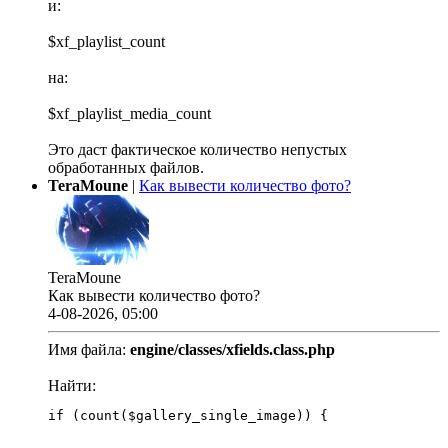
и:
$xf_playlist_count
на:
$xf_playlist_media_count
Это даст фактическое количество непустых
обработанных файлов.
TeraMoune
|
Как вывести количество фото?
TeraMoune
Как вывести количество фото?
4-08-2026, 05:00
Имя файла:
engine/classes/xfields.class.php
Найти:
if (count($gallery_single_image)) {