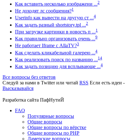
2
Как вставить несколько изображени ...
1
Не доходят лс сообщения?
4
Userinfo как вывести на другую ст ...
2
Как задать разный shortstory.tpl ...
1
При загрузке картинки в новость п ...
9
Как правильно организовать очень ...
3
Не работает Iframe с AllaTV?
4
Как сделать кликабельной галерею ...
14
Как реализовать поиск по названию ...
4
Как задать позицию для всплывающе ...
Все вопросы без ответов
Следуй за нами в
Twitter
или читай
RSS
Если есть идеи -
Высказывайся
Разработка сайта
ПафНутиЙ
FAQ
Популярные вопросы
Общие вопросы
Общие вопросы по вёрстке
Общие вопросы по PHP
Ламерские вопросы