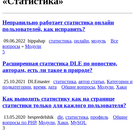
«Статистика»
Неправильно работает статистика онлайн
пользователей, как исправить?
09.06.2022
hippahap
статистика
,
онлайн
,
модуль
Все
вопросы
»
Модули
5
Расширенная статистика DLE по новостям,
авторам, есть ли такое в природе?
25.10.2021
DLEmaster
статистика
,
автор статьи
,
Категории и
подкатегории
,
время
,
дата
Общие вопросы
,
Модули
,
Хаки
Как выводить статистику как на странице
статистики только для каждого пользователя?
13.05.2020
bespredelshik
dle
,
статистика
,
профиль
Общие
вопросы по PHP
,
Модули
,
Хаки
,
MySQL
3