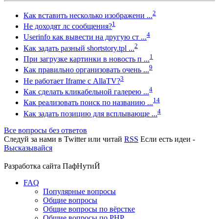
2
Как вставить несколько изображени ...
1
Не доходят лс сообщения?
4
Userinfo как вывести на другую ст ...
2
Как задать разный shortstory.tpl ...
1
При загрузке картинки в новость п ...
9
Как правильно организовать очень ...
3
Не работает Iframe с AllaTV?
4
Как сделать кликабельной галерею ...
14
Как реализовать поиск по названию ...
4
Как задать позицию для всплывающе ...
Все вопросы без ответов
Следуй за нами в
Twitter
или читай
RSS
Если есть идеи -
Высказывайся
Разработка сайта
ПафНутиЙ
FAQ
Популярные вопросы
Общие вопросы
Общие вопросы по вёрстке
Общие вопросы по PHP