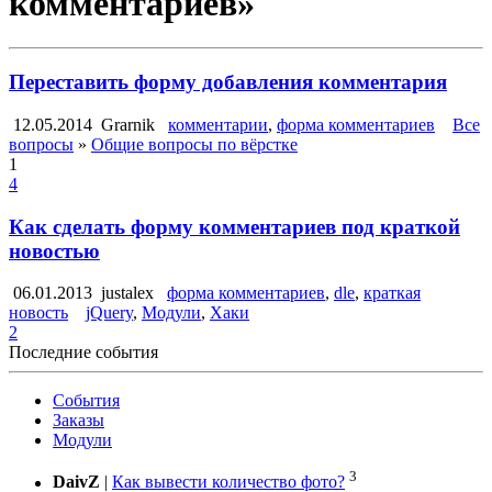
комментариев»
Переставить форму добавления комментария
12.05.2014
Grarnik
комментарии
,
форма комментариев
Все
вопросы
»
Общие вопросы по вёрстке
1
4
Как сделать форму комментариев под краткой
новостью
06.01.2013
justalex
форма комментариев
,
dle
,
краткая
новость
jQuery
,
Модули
,
Хаки
2
Последние события
События
Заказы
Модули
3
DaivZ
|
Как вывести количество фото?