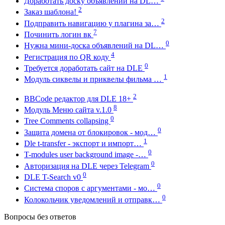
Доработать доску объявлений на DL…
2
Заказ шаблона!
2
Подправить навигацию у плагина за…
7
Починить логин вк
0
Нужна мини-доска объявлений на DL…
4
Регистрация по QR коду
0
Требуется доработать сайт на DLE
1
Модуль сиквелы и приквелы фильма …
2
BBCode редактор для DLE 18+
8
Модуль Меню сайта v.1.0
0
Tree Comments collapsing
0
Защита домена от блокировок - мод…
1
Dle t-transfer - экспорт и импорт…
0
T-modules user background image -…
0
Авторизация на DLE через Telegram
0
DLE T-Search v0
0
Система споров с аргументами - мо…
0
Колокольчик уведомлений и отправк…
Вопросы без ответов