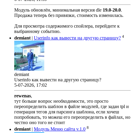
Модуль обновлён, минимальная версия dle
19.0
-
20.0
.
Продажа теперь без привязки, стоимость изменилась.
Для просмотра содержимого спойлера, перейдите к
выбранному событию.
4
demiant
|
Userinfo как вывести на другую страницу?
demiant
Userinfo как вывести на другую страницу?
5-07-2026, 17:02
rewenas
,
тут больше вопрос необходимости, это просто
переопределить шаблон в файле модулей, где задан tpl и
генерация тегов для парсинга шаблона, если хочеш
попробовать, то можеш его переопределить в файлах, но
честно оно того не стоит
8
demiant
|
Модуль Меню сайта v.1.0