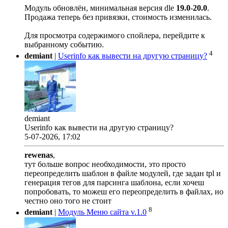
Модуль обновлён, минимальная версия dle
19.0
-
20.0
.
Продажа теперь без привязки, стоимость изменилась.
Для просмотра содержимого спойлера, перейдите к
выбранному событию.
4
demiant
|
Userinfo как вывести на другую страницу?
demiant
Userinfo как вывести на другую страницу?
5-07-2026, 17:02
rewenas
,
тут больше вопрос необходимости, это просто
переопределить шаблон в файле модулей, где задан tpl и
генерация тегов для парсинга шаблона, если хочеш
попробовать, то можеш его переопределить в файлах, но
честно оно того не стоит
8
demiant
|
Модуль Меню сайта v.1.0