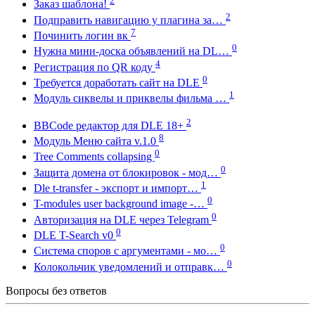
2
Заказ шаблона!
2
Подправить навигацию у плагина за…
7
Починить логин вк
0
Нужна мини-доска объявлений на DL…
4
Регистрация по QR коду
0
Требуется доработать сайт на DLE
1
Модуль сиквелы и приквелы фильма …
2
BBCode редактор для DLE 18+
8
Модуль Меню сайта v.1.0
0
Tree Comments collapsing
0
Защита домена от блокировок - мод…
1
Dle t-transfer - экспорт и импорт…
0
T-modules user background image -…
0
Авторизация на DLE через Telegram
0
DLE T-Search v0
0
Система споров с аргументами - мо…
0
Колокольчик уведомлений и отправк…
Вопросы без ответов