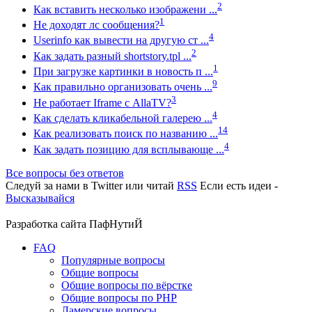
2
Как вставить несколько изображени ...
1
Не доходят лс сообщения?
4
Userinfo как вывести на другую ст ...
2
Как задать разный shortstory.tpl ...
1
При загрузке картинки в новость п ...
9
Как правильно организовать очень ...
3
Не работает Iframe с AllaTV?
4
Как сделать кликабельной галерею ...
14
Как реализовать поиск по названию ...
4
Как задать позицию для всплывающе ...
Все вопросы без ответов
Следуй за нами в
Twitter
или читай
RSS
Если есть идеи -
Высказывайся
Разработка сайта
ПафНутиЙ
FAQ
Популярные вопросы
Общие вопросы
Общие вопросы по вёрстке
Общие вопросы по PHP
Ламерские вопросы