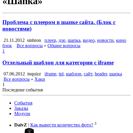
«Шапка»
Проблема с плеером в шапке сайта. (Блок с
новостями)
21.11.2012
sinhron
плеер
,
дле
,
шапка
,
видео
,
новости
,
кино
блок
Все вопросы
»
Общие вопросы
1
Отдельный шаблон для категории с iframe
07.06.2012
inquizz
iframe
,
tpl
,
шаблон
,
сайт
,
header
,
шапка
Все вопросы
»
Хаки
1
Последние события
События
Заказы
Модули
3
DaivZ
|
Как вывести количество фото?