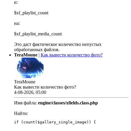
и:
$xf_playlist_count
на:
$xf_playlist_media_count
Это даст фактическое количество непустых
обработанных файлов.
TeraMoune
|
Как вывести количество фото?
TeraMoune
Как вывести количество фото?
4-08-2026, 05:00
Имя файла:
engine/classes/xfields.class.php
Найти:
if (count($gallery_single_image)) {