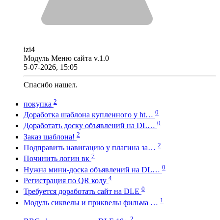
izi4
Модуль Меню сайта v.1.0
5-07-2026, 15:05
Спасибо нашел.
2
покупка
0
Доработка шаблона купленного у ht…
0
Доработать доску объявлений на DL…
2
Заказ шаблона!
2
Подправить навигацию у плагина за…
7
Починить логин вк
0
Нужна мини-доска объявлений на DL…
4
Регистрация по QR коду
0
Требуется доработать сайт на DLE
1
Модуль сиквелы и приквелы фильма …
2