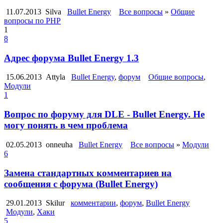
11.07.2013
Silva
Bullet Energy
Все вопросы
»
Общие
вопросы по PHP
1
8
Адрес форума Bullet Energy 1.3
15.06.2013
Attyla
Bullet Energy
,
форум
Общие вопросы
,
Модули
1
Вопрос по форуму для DLE - Bullet Energy. Не
могу понять в чем проблема
02.05.2013
onneuha
Bullet Energy
Все вопросы
»
Модули
6
Замена стандартных комментариев на
сообщения с форума (Bullet Energy)
29.01.2013
Skilur
комментарии
,
форум
,
Bullet Energy
Модули
,
Хаки
5