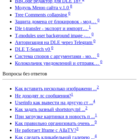
BBCode редактор для DLE 18+
8
Модуль Меню сайта v.1.0
0
Tree Comments collapsing
0
Защита домена от блокировок - мод…
1
Dle t-transfer - экспорт и импорт…
0
T-modules user background image -…
0
Авторизация на DLE через Telegram
0
DLE T-Search v0
0
Система споров с аргументами - мо…
0
Колокольчик уведомлений и отправк…
Вопросы без ответов
2
Как вставить несколько изображени ...
1
Не доходят лс сообщения?
4
Userinfo как вывести на другую ст ...
2
Как задать разный shortstory.tpl ...
1
При загрузке картинки в новость п ...
9
Как правильно организовать очень ...
3
Не работает Iframe с AllaTV?
4
Как сделать кликабельной галерею ...