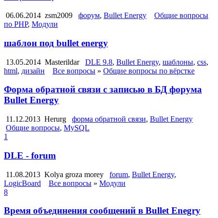
06.06.2014
zsm2009
форум
,
Bullet Energy
Общие вопросы
по PHP
,
Модули
шаблон под bullet energy
13.05.2014
Masterildar
DLE 9.8
,
Bullet Energy
,
шаблоны
,
css
,
html
,
дизайн
Все вопросы
»
Общие вопросы по вёрстке
Форма обратной связи с записью в БД форума
Bullet Energy
11.12.2013
Herurg
форма обратной связи
,
Bullet Energy
Общие вопросы
,
MySQL
1
DLE - forum
11.08.2013
Kolya groza morey
forum
,
Bullet Energy
,
LogicBoard
Все вопросы
»
Модули
8
Время объединения сообщений в Bullet Enegry