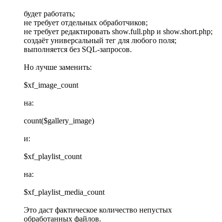
будет работать;
не требует отдельных обработчиков;
не требует редактировать show.full.php и show.short.php;
создаёт универсальный тег для любого поля;
выполняется без SQL-запросов.
Но лучше заменить:
$xf_image_count
на:
count($gallery_image)
и:
$xf_playlist_count
на:
$xf_playlist_media_count
Это даст фактическое количество непустых
обработанных файлов.