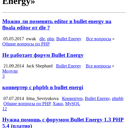
Energy»
Можно ли поменять editor в bullet energy на
floala editor от dle ?
05.05.2017
ewak
dle
,
php
,
Bullet Energy
Все вопросы
»
Общие вопросы по PHP
Не работает форум Bullet Energy
21.09.2014
Jack Shephard
Bullet Energy
Все вопросы
»
Модули
3
конвертер с phpbb в bullet energi
07.07.2014
Irina_Sevryukova
Конвертер
,
Bullet Energy
,
phpbb
Общие вопросы по PHP
,
Хаки
,
MySQL
12
Нужна помощь с форумом Bullet Energy 1.3 PHP
5.4 (платно)