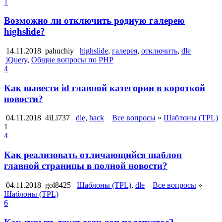
1
Возможно ли отключить родную галерею
highslide?
14.11.2018
pahuchiy
highslide
,
галерея
,
отключить
,
dle
jQuery
,
Общие вопросы по PHP
4
Как вывести id главной категории в короткой
новости?
04.11.2018
4iLi737
dle
,
hack
Все вопросы
»
Шаблоны (TPL)
1
4
Как реализовать отличающийся шаблон
главной страницы в полной новости?
04.11.2018
gol8425
Шаблоны (TPL)
,
dle
Все вопросы
»
Шаблоны (TPL)
6