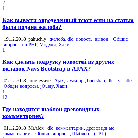
2
1
Как вывести определенный текст если на статью
была подана жалоба?
19.12.2018
pahuchiy
жалоба
,
dle
,
новость
,
вывод
Общие
вопросы по PHP
,
Модули
,
Хаки
1
Как сделать подрузку новостей из других
вкладок Navs Bootstrap в AJAX?
05.12.2018
progressive
Ajax
,
javascript
,
bootstrap
,
dle 13.1
,
dle
Общие вопросы
,
jQuery
,
Хаки
1
12
Где находится шаблон древовидных
комментариев?
01.12.2018
MrAlex
dle
,
комментарии
,
древовидные
комментарии
Общие вопросы
,
Шаблоны (TPL)