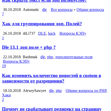
Как скрыть текст если доп полепустое?
30.10.2018
Automatic
dle
Все вопросы
»
Общие вопросы
7
Хак для группирования доп. Полей?
26.10.2018
4iLi737
DLE
,
hack
Вопросы КЭПу
1
Dle 13.1 доп поле + php ?
22.10.2018
Bashmak
dle
,
php
,
дополнительные поля
Вопросы КЭПу
19
Как изменить количество новостей в custom в
зависимости от разрешения?
18.10.2018
AlexeySawyer
dle
,
php
Общие вопросы по PHP
,
Хаки
2
Почему не срабатывает редирект на страницу