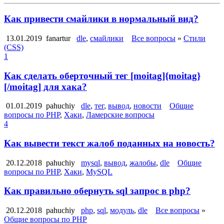
Как привести смайлики в нормальный вид?
13.01.2019
fanartur
dle
,
смайлики
Все вопросы
»
Стили
(CSS)
1
Как сделать оберточный тег [moitag]{moitag}
[/moitag] для хака?
01.01.2019
pahuchiy
dle
,
тег
,
вывод
,
новости
Общие
вопросы по PHP
,
Хаки
,
Ламерские вопросы
4
Как вывести текст жалоб поданных на новость?
20.12.2018
pahuchiy
mysql
,
вывод
,
жалобы
,
dle
Общие
вопросы по PHP
,
Хаки
,
MySQL
Как правильно обернуть sql запрос в php?
20.12.2018
pahuchiy
php
,
sql
,
модуль
,
dle
Все вопросы
»
Общие вопросы по PHP