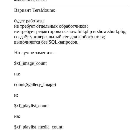
Вариант TeraMoune:
будет работать;
не требует отдельных обработчиков;
не требует редактировать show.full.php и show.short.php;
создаёт универсальный тег для любого поля;
выполняется без SQL-запросов.
Но лучше заменить:
$xf_image_count
на:
count($gallery_image)
и:
$xf_playlist_count
на:
$xf_playlist_media_count