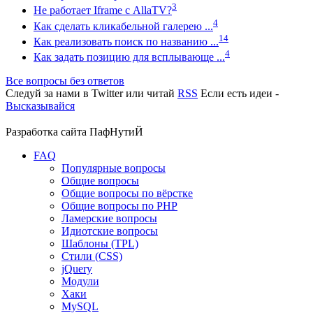
3
Не работает Iframe с AllaTV?
4
Как сделать кликабельной галерею ...
14
Как реализовать поиск по названию ...
4
Как задать позицию для всплывающе ...
Все вопросы без ответов
Следуй за нами в
Twitter
или читай
RSS
Если есть идеи -
Высказывайся
Разработка сайта
ПафНутиЙ
FAQ
Популярные вопросы
Общие вопросы
Общие вопросы по вёрстке
Общие вопросы по PHP
Ламерские вопросы
Идиотские вопросы
Шаблоны (TPL)
Стили (CSS)
jQuery
Модули
Хаки
MySQL