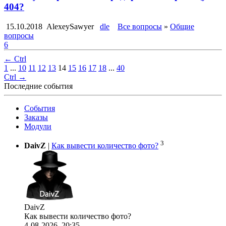
404?
15.10.2018
AlexeySawyer
dle
Все вопросы
»
Общие
вопросы
6
← Ctrl
1
...
10
11
12
13
14
15
16
17
18
...
40
Ctrl →
Последние события
События
Заказы
Модули
3
DaivZ
|
Как вывести количество фото?
DaivZ
Как вывести количество фото?
4-08-2026, 20:35