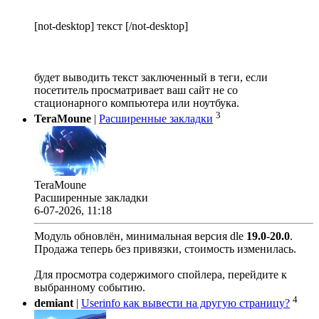
[not-desktop] текст [/not-desktop]
будет выводить текст заключенный в теги, если
посетитель просматривает ваш сайт не со
стационарного компьютера или ноутбука.
3
TeraMoune
|
Расширенные закладки
TeraMoune
Расширенные закладки
6-07-2026, 11:18
Модуль обновлён, минимальная версия dle
19.0
-
20.0
.
Продажа теперь без привязки, стоимость изменилась.
Для просмотра содержимого спойлера, перейдите к
выбранному событию.
4
demiant
|
Userinfo как вывести на другую страницу?