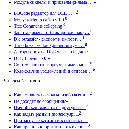
1
Модуль сиквелы и приквелы фильма …
2
BBCode редактор для DLE 18+
8
Модуль Меню сайта v.1.0
0
Tree Comments collapsing
0
Защита домена от блокировок - мод…
1
Dle t-transfer - экспорт и импорт…
0
T-modules user background image -…
0
Авторизация на DLE через Telegram
0
DLE T-Search v0
0
Система споров с аргументами - мо…
0
Колокольчик уведомлений и отправк…
Вопросы без ответов
2
Как вставить несколько изображени ...
1
Не доходят лс сообщения?
4
Userinfo как вывести на другую ст ...
2
Как задать разный shortstory.tpl ...
1
При загрузке картинки в новость п ...
9
Как правильно организовать очень ...