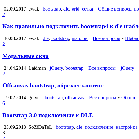
02.09.2017
ewak
bootstrap
,
dle
,
grid
,
сетка
Общие вопросы по
2
Как правильно подключить bootstrap4 к dle шаб
30.08.2017
ewak
dle
,
bootstrap
,
шаблон
Все вопросы
»
Шабло
2
Модальные окна
24.04.2014
Laidman
jQuery
,
bootstrap
Все вопросы
»
jQuery
2
Offcanvas bootstrap, обрезает контент
19.02.2014
graver
bootstrap
,
offcanvas
Все вопросы
»
Общие в
6
Bootstrap 3.0 подключение к DLE
23.09.2013
SoZiDaTeL
bootstrap
,
dle
,
подключение
,
настройка
3
2