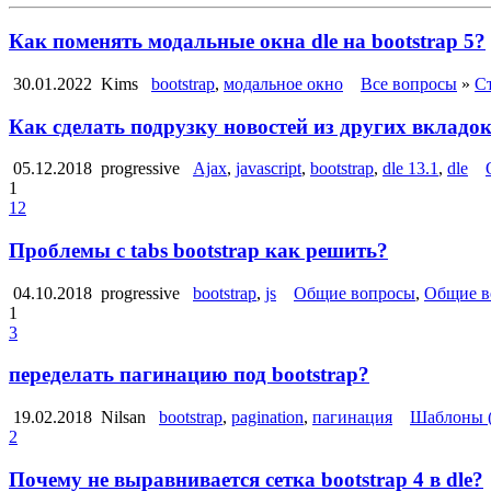
Как поменять модальные окна dle на bootstrap 5?
30.01.2022
Kims
bootstrap
,
модальное окно
Все вопросы
»
С
Как сделать подрузку новостей из других вкладок
05.12.2018
progressive
Ajax
,
javascript
,
bootstrap
,
dle 13.1
,
dle
1
12
Проблемы с tabs bootstrap как решить?
04.10.2018
progressive
bootstrap
,
js
Общие вопросы
,
Общие в
1
3
переделать пагинацию под bootstrap?
19.02.2018
Nilsan
bootstrap
,
pagination
,
пагинация
Шаблоны 
2
Почему не выравнивается сетка bootstrap 4 в dle?