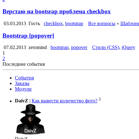
Верстаю на bootsrap проблема checkbox
03.03.2013
Гость
checkbox
,
bootstrap
Все вопросы
»
Шаблоны
Bootstrap [popover]
07.02.2013
zeromind
bootstrap
,
popover
Стили (CSS)
,
jQuery
1
2
Последние события
События
Заказы
Модули
3
DaivZ
|
Как вывести количество фото?
DaivZ