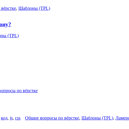
 вёрстке
,
Шаблоны (TPL)
лону?
ны (TPL)
опросы по вёрстке
,
код
,
js
,
css
Общие вопросы по вёрстке
,
Шаблоны (TPL)
,
Ламер