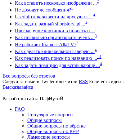
2
Как вставить несколько изображени ...
1
Не доходят лс сообщения?
4
Userinfo как вывести на другую ст ...
2
Как задать разный shortstory.tpl ...
1
При загрузке картинки в новость п ...
9
Как правильно организовать очень ...
3
Не работает Iframe с AllaTV?
4
Как сделать кликабельной галерею ...
14
Как реализовать поиск по названию ...
4
Как задать позицию для всплывающе ...
Все вопросы без ответов
Следуй за нами в
Twitter
или читай
RSS
Если есть идеи -
Высказывайся
Разработка сайта
ПафНутиЙ
FAQ
Популярные вопросы
Общие вопросы
Общие вопросы по вёрстке
Общие вопросы по PHP
Ламерские вопросы