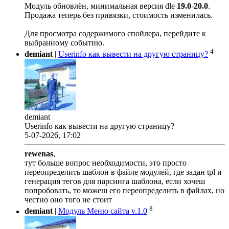
Модуль обновлён, минимальная версия dle
19.0
-
20.0
.
Продажа теперь без привязки, стоимость изменилась.
Для просмотра содержимого спойлера, перейдите к
выбранному событию.
4
demiant
|
Userinfo как вывести на другую страницу?
demiant
Userinfo как вывести на другую страницу?
5-07-2026, 17:02
rewenas
,
тут больше вопрос необходимости, это просто
переопределить шаблон в файле модулей, где задан tpl и
генерация тегов для парсинга шаблона, если хочеш
попробовать, то можеш его переопределить в файлах, но
честно оно того не стоит
8
demiant
|
Модуль Меню сайта v.1.0