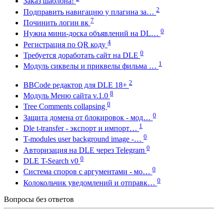
Заказ шаблона!
2
Подправить навигацию у плагина за…
7
Починить логин вк
0
Нужна мини-доска объявлений на DL…
4
Регистрация по QR коду
0
Требуется доработать сайт на DLE
1
Модуль сиквелы и приквелы фильма …
2
BBCode редактор для DLE 18+
8
Модуль Меню сайта v.1.0
0
Tree Comments collapsing
0
Защита домена от блокировок - мод…
1
Dle t-transfer - экспорт и импорт…
0
T-modules user background image -…
0
Авторизация на DLE через Telegram
0
DLE T-Search v0
0
Система споров с аргументами - мо…
0
Колокольчик уведомлений и отправк…
Вопросы без ответов