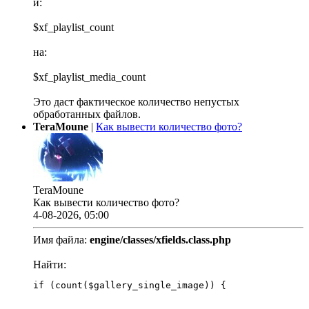
и:
$xf_playlist_count
на:
$xf_playlist_media_count
Это даст фактическое количество непустых
обработанных файлов.
TeraMoune
|
Как вывести количество фото?
TeraMoune
Как вывести количество фото?
4-08-2026, 05:00
Имя файла:
engine/classes/xfields.class.php
Найти:
if (count($gallery_single_image)) {