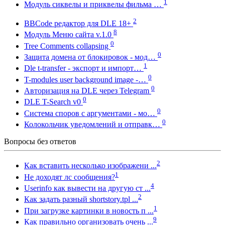
1
Модуль сиквелы и приквелы фильма …
2
BBCode редактор для DLE 18+
8
Модуль Меню сайта v.1.0
0
Tree Comments collapsing
0
Защита домена от блокировок - мод…
1
Dle t-transfer - экспорт и импорт…
0
T-modules user background image -…
0
Авторизация на DLE через Telegram
0
DLE T-Search v0
0
Система споров с аргументами - мо…
0
Колокольчик уведомлений и отправк…
Вопросы без ответов
2
Как вставить несколько изображени ...
1
Не доходят лс сообщения?
4
Userinfo как вывести на другую ст ...
2
Как задать разный shortstory.tpl ...
1
При загрузке картинки в новость п ...
9
Как правильно организовать очень ...