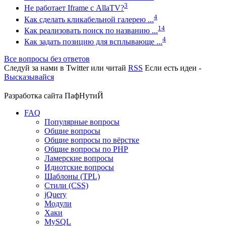
3
Не работает Iframe с AllaTV?
4
Как сделать кликабельной галерею ...
14
Как реализовать поиск по названию ...
4
Как задать позицию для всплывающе ...
Все вопросы без ответов
Следуй за нами в
Twitter
или читай
RSS
Если есть идеи -
Высказывайся
Разработка сайта
ПафНутиЙ
FAQ
Популярные вопросы
Общие вопросы
Общие вопросы по вёрстке
Общие вопросы по PHP
Ламерские вопросы
Идиотские вопросы
Шаблоны (TPL)
Стили (CSS)
jQuery
Модули
Хаки
MySQL