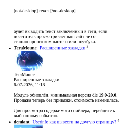
[not-desktop] текст [/not-desktop]
будет выводить текст заключенный в теги, если
посетитель просматривает ваш сайт не со
стационарного компьютера или ноутбука.
3
TeraMoune
|
Расширенные закладки
TeraMoune
Расширенные закладки
6-07-2026, 11:18
Модуль обновлён, минимальная версия dle
19.0
-
20.0
.
Продажа теперь без привязки, стоимость изменилась.
Для просмотра содержимого спойлера, перейдите к
выбранному событию.
4
demiant
|
Userinfo как вывести на другую страницу?