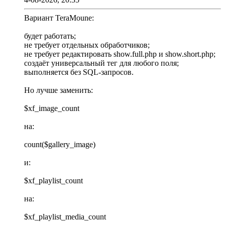
Вариант TeraMoune:
будет работать;
не требует отдельных обработчиков;
не требует редактировать show.full.php и show.short.php;
создаёт универсальный тег для любого поля;
выполняется без SQL-запросов.
Но лучше заменить:
$xf_image_count
на:
count($gallery_image)
и:
$xf_playlist_count
на:
$xf_playlist_media_count