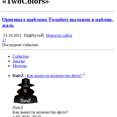
«TwoColors»
Оригинал шаблона Twoolors выложен в паблик,
жаль
15.10.2011
ПафНутиЙ
Новости сайта
17
Последние события
События
Заказы
Модули
3
DaivZ
|
Как вывести количество фото?
DaivZ
Как вывести количество фото?
4-08-2026, 20:35