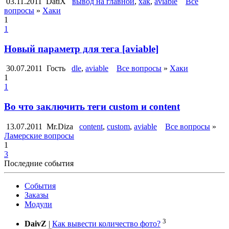
03.11.2011
DatiX
вывод на главной
,
хак
,
aviable
Все
вопросы
»
Хаки
1
1
Новый параметр для тега [aviable]
30.07.2011
Гость
dle
,
aviable
Все вопросы
»
Хаки
1
1
Во что заключить теги custom и content
13.07.2011
Mr.Diza
content
,
custom
,
aviable
Все вопросы
»
Ламерские вопросы
1
3
Последние события
События
Заказы
Модули
3
DaivZ
|
Как вывести количество фото?