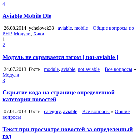
4
Aviable Mobile Dle
26.08.2014
ychelovek33
aviable
,
mobile
Общие вопросы по
PHP
,
Модули
,
Хаки
1
2
Модуль не скрывается тэгом [ not-aviable ]
24.07.2013
Гость
module
,
aviable
,
not-aviable
Все вопросы
»
Модули
3
Скрытие кода на странице определенной
категории новостей
07.01.2013
Гость
category
,
aviable
Все вопросы
»
Общие
вопросы
Текст при просмотре новостей за определенный
год