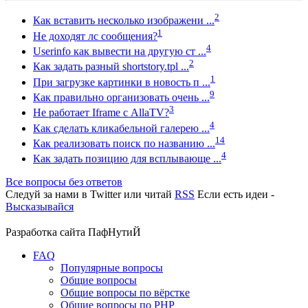
2
Как вставить несколько изображени ...
1
Не доходят лс сообщения?
4
Userinfo как вывести на другую ст ...
2
Как задать разный shortstory.tpl ...
1
При загрузке картинки в новость п ...
9
Как правильно организовать очень ...
3
Не работает Iframe с AllaTV?
4
Как сделать кликабельной галерею ...
14
Как реализовать поиск по названию ...
4
Как задать позицию для всплывающе ...
Все вопросы без ответов
Следуй за нами в
Twitter
или читай
RSS
Если есть идеи -
Высказывайся
Разработка сайта
ПафНутиЙ
FAQ
Популярные вопросы
Общие вопросы
Общие вопросы по вёрстке
Общие вопросы по PHP