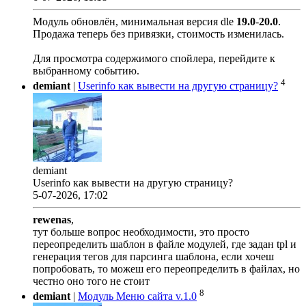
Модуль обновлён, минимальная версия dle
19.0
-
20.0
.
Продажа теперь без привязки, стоимость изменилась.
Для просмотра содержимого спойлера, перейдите к
выбранному событию.
4
demiant
|
Userinfo как вывести на другую страницу?
demiant
Userinfo как вывести на другую страницу?
5-07-2026, 17:02
rewenas
,
тут больше вопрос необходимости, это просто
переопределить шаблон в файле модулей, где задан tpl и
генерация тегов для парсинга шаблона, если хочеш
попробовать, то можеш его переопределить в файлах, но
честно оно того не стоит
8
demiant
|
Модуль Меню сайта v.1.0