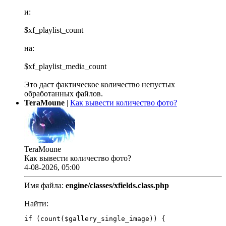
и:
$xf_playlist_count
на:
$xf_playlist_media_count
Это даст фактическое количество непустых
обработанных файлов.
TeraMoune
|
Как вывести количество фото?
TeraMoune
Как вывести количество фото?
4-08-2026, 05:00
Имя файла:
engine/classes/xfields.class.php
Найти:
if (count($gallery_single_image)) {