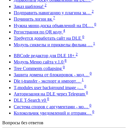
2
Заказ шаблона!
2
Подправить навигацию у плагина за…
7
Починить логин вк
0
Нужна мини-доска объявлений на DL…
4
Регистрация по QR коду
0
Требуется доработать сайт на DLE
1
Модуль сиквелы и приквелы фильма …
2
BBCode редактор для DLE 18+
8
Модуль Меню сайта v.1.0
0
Tree Comments collapsing
0
Защита домена от блокировок - мод…
1
Dle t-transfer - экспорт и импорт…
0
T-modules user background image -…
0
Авторизация на DLE через Telegram
0
DLE T-Search v0
0
Система споров с аргументами - мо…
0
Колокольчик уведомлений и отправк…
Вопросы без ответов