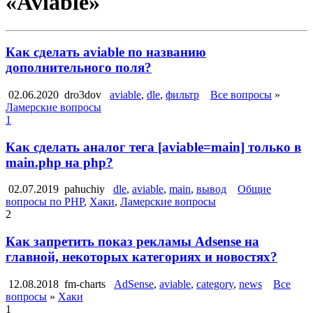
«Aviable»
Как сделать aviable по названию
дополнительного поля?
02.06.2020
dro3dov
aviable
,
dle
,
фильтр
Все вопросы
»
Ламерские вопросы
1
Как сделать аналог тега [aviable=main] только в
main.php на php?
02.07.2019
pahuchiy
dle
,
aviable
,
main
,
вывод
Общие
вопросы по PHP
,
Хаки
,
Ламерские вопросы
2
Как запретить показ рекламы Adsense на
главной, некоторых категориях и новостях?
12.08.2018
fm-charts
AdSense
,
aviable
,
category
,
news
Все
вопросы
»
Хаки
1