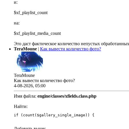
и:
$xf_playlist_count
на:
$xf_playlist_media_count
Это даст фактическое количество непустых обработанных
TeraMoune
|
Как вывести количество фото?
TeraMoune
Как вывести количество фото?
4-08-2026, 05:00
Имя файла:
engine/classes/xfields.class.php
Найти:
if (count($gallery_single_image)) {
Добавить выше: