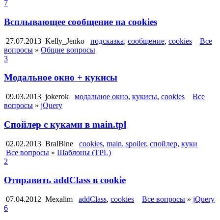
7
Всплывающее сообщение на cookies
27.07.2013
Kelly_Jenko
подсказка
,
сообщение
,
cookies
Все
вопросы
»
Общие вопросы
3
Модальное окно + кукисы
09.03.2013
jokerok
модальное окно
,
кукисы
,
cookies
Все
вопросы
»
jQuery
Спойлер с куками в main.tpl
02.02.2013
BralBine
cookies
,
main. spoiler
,
спойлер
,
куки
Все вопросы
»
Шаблоны (TPL)
2
Отправить addClass в cookie
07.04.2012
Mexalim
addClass
,
cookies
Все вопросы
»
jQuery
6