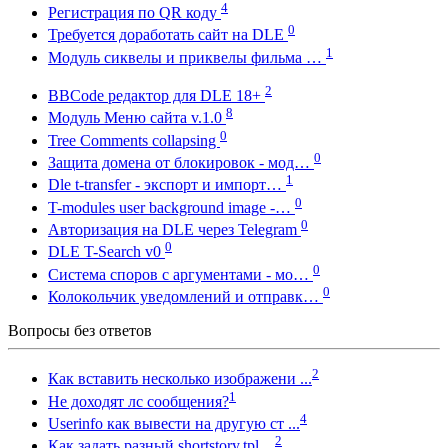
4
Регистрация по QR коду
0
Требуется доработать сайт на DLE
1
Модуль сиквелы и приквелы фильма …
2
BBCode редактор для DLE 18+
8
Модуль Меню сайта v.1.0
0
Tree Comments collapsing
0
Защита домена от блокировок - мод…
1
Dle t-transfer - экспорт и импорт…
0
T-modules user background image -…
0
Авторизация на DLE через Telegram
0
DLE T-Search v0
0
Система споров с аргументами - мо…
0
Колокольчик уведомлений и отправк…
Вопросы без ответов
2
Как вставить несколько изображени ...
1
Не доходят лс сообщения?
4
Userinfo как вывести на другую ст ...
2
Как задать разный shortstory.tpl ...