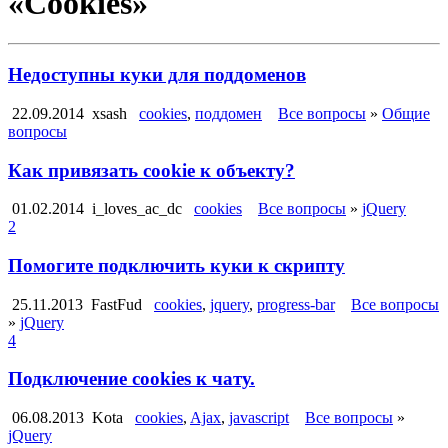
«Cookies»
Недоступны куки для поддоменов
22.09.2014
xsash
cookies
,
поддомен
Все вопросы
»
Общие
вопросы
Как привязать cookie к объекту?
01.02.2014
i_loves_ac_dc
cookies
Все вопросы
»
jQuery
2
Помогите подключить куки к скрипту
25.11.2013
FastFud
cookies
,
jquery
,
progress-bar
Все вопросы
»
jQuery
4
Подключение cookies к чату.
06.08.2013
Kota
cookies
,
Ajax
,
javascript
Все вопросы
»
jQuery