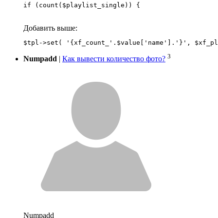
if (count($playlist_single)) {
Добавить выше:
3
Numpadd
|
Как вывести количество фото?
Numpadd