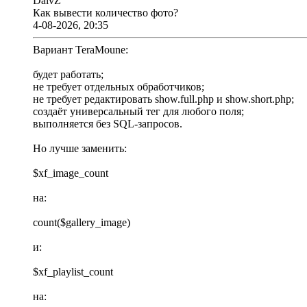
DaivZ
Как вывести количество фото?
4-08-2026, 20:35
Вариант TeraMoune:
будет работать;
не требует отдельных обработчиков;
не требует редактировать show.full.php и show.short.php;
создаёт универсальный тег для любого поля;
выполняется без SQL-запросов.
Но лучше заменить:
$xf_image_count
на:
count($gallery_image)
и:
$xf_playlist_count
на: