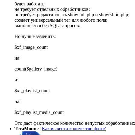
будет работать;
не требует отдельных обработчиков;
не требует редактировать show.full.php и show.short.php;
создаёт универсальный тег для любого поля;
выполняется без SQL-запросов.
Но лучше заменить:
$xf_image_count
на:
count($gallery_image)
и:
$xf_playlist_count
на:
$xf_playlist_media_count
Это даст фактическое количество непустых обработанных
TeraMoune
|
Как вывести количество фото?