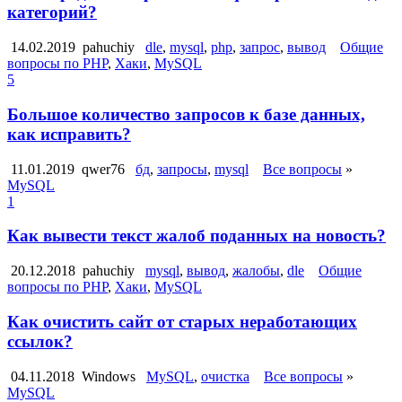
категорий?
14.02.2019
pahuchiy
dle
,
mysql
,
php
,
запрос
,
вывод
Общие
вопросы по PHP
,
Хаки
,
MySQL
5
Большое количество запросов к базе данных,
как исправить?
11.01.2019
qwer76
бд
,
запросы
,
mysql
Все вопросы
»
MySQL
1
Как вывести текст жалоб поданных на новость?
20.12.2018
pahuchiy
mysql
,
вывод
,
жалобы
,
dle
Общие
вопросы по PHP
,
Хаки
,
MySQL
Как очистить сайт от старых неработающих
ссылок?
04.11.2018
Windows
MySQL
,
очистка
Все вопросы
»
MySQL