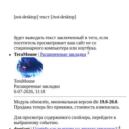
[not-desktop] текст [/not-desktop]
будет выводить текст заключенный в теги, если
посетитель просматривает ваш сайт не со
стационарного компьютера или ноутбука.
3
TeraMoune
|
Расширенные закладки
TeraMoune
Расширенные закладки
6-07-2026, 11:18
Модуль обновлён, минимальная версия dle
19.0
-
20.0
.
Продажа теперь без привязки, стоимость изменилась.
Для просмотра содержимого спойлера, перейдите к
выбранному событию.
4
demiant
|
Userinfo как вывести на другую страницу?