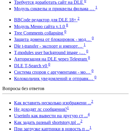
0
Требуется доработать сайт на DLE
1
Модуль сиквелы и приквелы фильма …
2
BBCode редактор для DLE 18+
8
Модуль Меню сайта v.1.0
0
Tree Comments collapsing
0
Защита домена от блокировок - мод…
1
Dle t-transfer - экспорт и импорт…
0
T-modules user background image -…
0
Авторизация на DLE через Telegram
0
DLE T-Search v0
0
Система споров с аргументами - мо…
0
Колокольчик уведомлений и отправк…
Вопросы без ответов
2
Как вставить несколько изображени ...
1
Не доходят лс сообщения?
4
Userinfo как вывести на другую ст ...
2
Как задать разный shortstory.tpl ...
1
При загрузке картинки в новость п ...