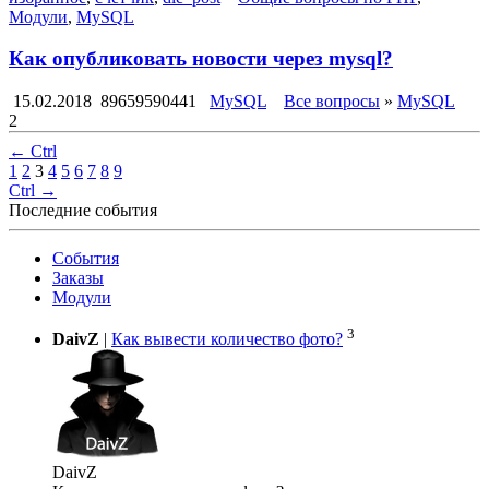
Модули
,
MySQL
Как опубликовать новости через mysql?
15.02.2018
89659590441
MySQL
Все вопросы
»
MySQL
2
← Ctrl
1
2
3
4
5
6
7
8
9
Ctrl →
Последние события
События
Заказы
Модули
3
DaivZ
|
Как вывести количество фото?
DaivZ