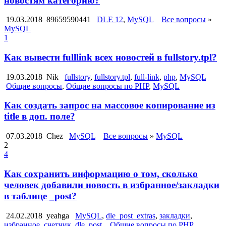
новостям категорию?
19.03.2018
89659590441
DLE 12
,
MySQL
Все вопросы
»
MySQL
1
Как вывести fulllink всех новостей в fullstory.tpl?
19.03.2018
Nik
fullstory
,
fullstory.tpl
,
full-link
,
php
,
MySQL
Общие вопросы
,
Общие вопросы по PHP
,
MySQL
Как создать запрос на массовое копирование из
title в доп. поле?
07.03.2018
Chez
MySQL
Все вопросы
»
MySQL
2
4
Как сохранить информацию о том, сколько
человек добавили новость в избранное/закладки
в таблице _post?
24.02.2018
yeahga
MySQL
,
dle_post_extras
,
закладки
,
избранное
,
счетчик
,
dle_post
Общие вопросы по PHP
,