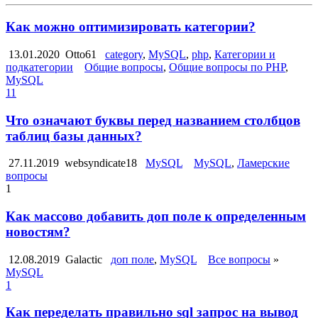
Как можно оптимизировать категории?
13.01.2020
Otto61
category
,
MySQL
,
php
,
Категории и
подкатегории
Общие вопросы
,
Общие вопросы по PHP
,
MySQL
11
Что означают буквы перед названием столбцов
таблиц базы данных?
27.11.2019
websyndicate18
MySQL
MySQL
,
Ламерские
вопросы
1
Как массово добавить доп поле к определенным
новостям?
12.08.2019
Galactic
доп поле
,
MySQL
Все вопросы
»
MySQL
1
Как переделать правильно sql запрос на вывод