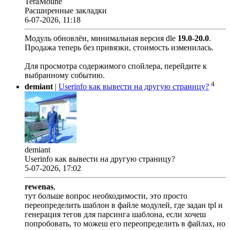
TeraMoune
Расширенные закладки
6-07-2026, 11:18
Модуль обновлён, минимальная версия dle
19.0
-
20.0
.
Продажа теперь без привязки, стоимость изменилась.
Для просмотра содержимого спойлера, перейдите к
выбранному событию.
4
demiant
|
Userinfo как вывести на другую страницу?
demiant
Userinfo как вывести на другую страницу?
5-07-2026, 17:02
rewenas
,
тут больше вопрос необходимости, это просто
переопределить шаблон в файле модулей, где задан tpl и
генерация тегов для парсинга шаблона, если хочеш
попробовать, то можеш его переопределить в файлах, но