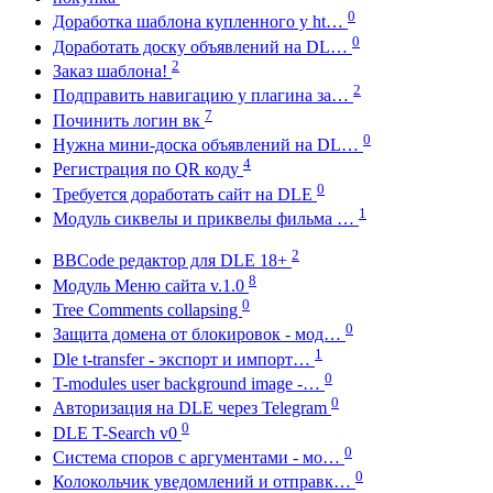
0
Доработка шаблона купленного у ht…
0
Доработать доску объявлений на DL…
2
Заказ шаблона!
2
Подправить навигацию у плагина за…
7
Починить логин вк
0
Нужна мини-доска объявлений на DL…
4
Регистрация по QR коду
0
Требуется доработать сайт на DLE
1
Модуль сиквелы и приквелы фильма …
2
BBCode редактор для DLE 18+
8
Модуль Меню сайта v.1.0
0
Tree Comments collapsing
0
Защита домена от блокировок - мод…
1
Dle t-transfer - экспорт и импорт…
0
T-modules user background image -…
0
Авторизация на DLE через Telegram
0
DLE T-Search v0
0
Система споров с аргументами - мо…
0
Колокольчик уведомлений и отправк…