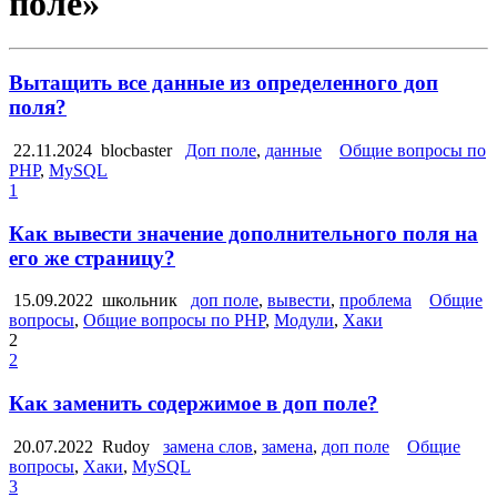
поле»
Вытащить все данные из определенного доп
поля?
22.11.2024
blocbaster
Доп поле
,
данные
Общие вопросы по
PHP
,
MySQL
1
Как вывести значение дополнительного поля на
его же страницу?
15.09.2022
школьник
доп поле
,
вывести
,
проблема
Общие
вопросы
,
Общие вопросы по PHP
,
Модули
,
Хаки
2
2
Как заменить содержимое в доп поле?
20.07.2022
Rudoy
замена слов
,
замена
,
доп поле
Общие
вопросы
,
Хаки
,
MySQL
3