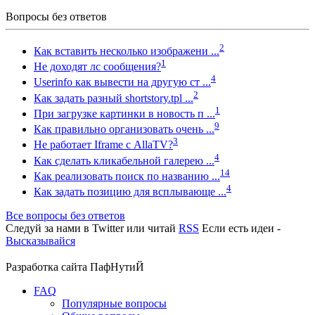
Вопросы без ответов
2
Как вставить несколько изображени ...
1
Не доходят лс сообщения?
4
Userinfo как вывести на другую ст ...
2
Как задать разный shortstory.tpl ...
1
При загрузке картинки в новость п ...
9
Как правильно организовать очень ...
3
Не работает Iframe с AllaTV?
4
Как сделать кликабельной галерею ...
14
Как реализовать поиск по названию ...
4
Как задать позицию для всплывающе ...
Все вопросы без ответов
Следуй за нами в
Twitter
или читай
RSS
Если есть идеи -
Высказывайся
Разработка сайта
ПафНутиЙ
FAQ
Популярные вопросы