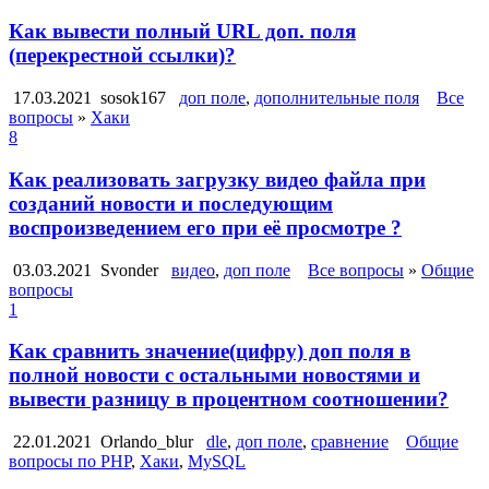
Как вывести полный URL доп. поля
(перекрестной ссылки)?
17.03.2021
sosok167
доп поле
,
дополнительные поля
Все
вопросы
»
Хаки
8
Как реализовать загрузку видео файла при
созданий новости и последующим
воспроизведением его при её просмотре ?
03.03.2021
Svonder
видео
,
доп поле
Все вопросы
»
Общие
вопросы
1
Как сравнить значение(цифру) доп поля в
полной новости с остальными новостями и
вывести разницу в процентном соотношении?
22.01.2021
Orlando_blur
dle
,
доп поле
,
сравнение
Общие
вопросы по PHP
,
Хаки
,
MySQL