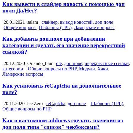
Как вывести в слайдер новость с помощью доп
поля Да/Нет?
20.01.2021
salam
слайдер
,
вывод новостей
,
доп поле
Общие вопросы
,
Шаблоны (TPL)
,
Ламерские вопросы
Как добавить доп.поле при добавлении
категории и сделать его значение перекрестной
ссылкой?
20.12.2020
Orlando_blur
dle
,
доп поле
,
перекрестные ссылки
,
категории
Общие вопросы по PHP
,
Модули
,
Хаки
,
Ламерские вопросы
Как установить reCaptcha на дополнительное
поле?
20.11.2020
Ice Zero
reCaptcha
,
доп поле
Шаблоны (TPL)
,
Общие вопросы по PHP
Как в кастомном addnews сделать значения из
доп поля типа "список" чекбоксами?