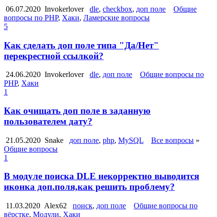
06.07.2020
Invokerlover
dle
,
checkbox
,
доп поле
Общие
вопросы по PHP
,
Хаки
,
Ламерские вопросы
5
Как сделать доп поле типа "Да/Нет"
перекрестной ссылкой?
24.06.2020
Invokerlover
dle
,
доп поле
Общие вопросы по
PHP
,
Хаки
1
Как очищать доп поле в заданную
пользователем дату?
21.05.2020
Snake
доп поле
,
php
,
MySQL
Все вопросы
»
Общие вопросы
1
В модуле поиска DLE некорректно выводится
иконка доп.поля,как решить проблему?
11.03.2020
Alex62
поиск
,
доп поле
Общие вопросы по
вёрстке
,
Модули
,
Хаки