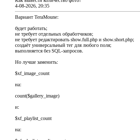
Как вывести количество фото?
4-08-2026, 20:35
Вариант TeraMoune:
будет работать;
не требует отдельных обработчиков;
не требует редактировать show.full.php и show.short.php;
создаёт универсальный тег для любого поля;
выполняется без SQL-запросов.
Но лучше заменить:
$xf_image_count
на:
count($gallery_image)
и:
$xf_playlist_count
на: