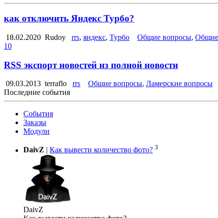
как отключить Яндекс Турбо?
18.02.2020
Rudoy
rrs
,
яндекс
,
Турбо
Общие вопросы
,
Общие
10
RSS экспорт новостей из полной новости
09.03.2013
terraflo
rrs
Общие вопросы
,
Ламерские вопросы
Последние события
События
Заказы
Модули
3
DaivZ
|
Как вывести количество фото?
DaivZ