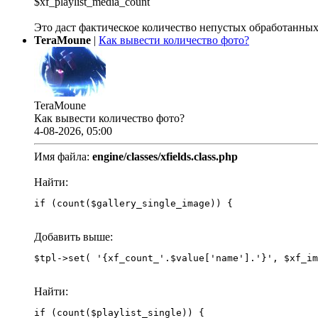
$xf_playlist_media_count
Это даст фактическое количество непустых обработанных
TeraMoune
|
Как вывести количество фото?
TeraMoune
Как вывести количество фото?
4-08-2026, 05:00
Имя файла:
engine/classes/xfields.class.php
Найти:
if (count($gallery_single_image)) {
Добавить выше:
Найти:
if (count($playlist_single)) {