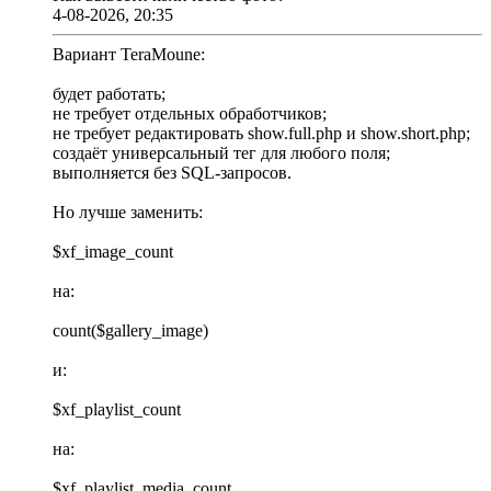
4-08-2026, 20:35
Вариант TeraMoune:
будет работать;
не требует отдельных обработчиков;
не требует редактировать show.full.php и show.short.php;
создаёт универсальный тег для любого поля;
выполняется без SQL-запросов.
Но лучше заменить:
$xf_image_count
на:
count($gallery_image)
и:
$xf_playlist_count
на:
$xf_playlist_media_count