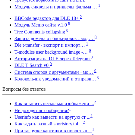
1
Модуль сиквелы и приквелы фильма …
2
BBCode редактор для DLE 18+
8
Модуль Меню сайта v.1.0
0
Tree Comments collapsing
0
Защита домена от блокировок - мод…
1
Dle t-transfer - экспорт и импорт…
0
T-modules user background image -…
0
Авторизация на DLE через Telegram
0
DLE T-Search v0
0
Система споров с аргументами - мо…
0
Колокольчик уведомлений и отправк…
Вопросы без ответов
2
Как вставить несколько изображени ...
1
Не доходят лс сообщения?
4
Userinfo как вывести на другую ст ...
2
Как задать разный shortstory.tpl ...
1
При загрузке картинки в новость п ...