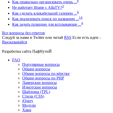
9
Как правильно организовать очень ...
3
Не работает Iframe с AllaTV?
4
Как сделать кликабельной галерею ...
14
Как реализовать поиск по названию ...
4
Как задать позицию для всплывающе ...
Все вопросы без ответов
Следуй за нами в
Twitter
или читай
RSS
Если есть идеи -
Высказывайся
Разработка сайта
ПафНутиЙ
FAQ
Популярные вопросы
Общие вопросы
Общие вопросы по вёрстке
Общие вопросы по PHP
Ламерские вопросы
Идиотские вопросы
Шаблоны (TPL)
Стили (CSS)
jQuery
Модули
Хаки