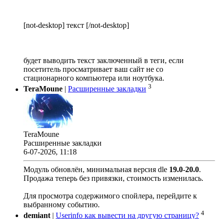
[not-desktop] текст [/not-desktop]
будет выводить текст заключенный в теги, если
посетитель просматривает ваш сайт не со
стационарного компьютера или ноутбука.
3
TeraMoune
|
Расширенные закладки
TeraMoune
Расширенные закладки
6-07-2026, 11:18
Модуль обновлён, минимальная версия dle
19.0
-
20.0
.
Продажа теперь без привязки, стоимость изменилась.
Для просмотра содержимого спойлера, перейдите к
выбранному событию.
4
demiant
|
Userinfo как вывести на другую страницу?