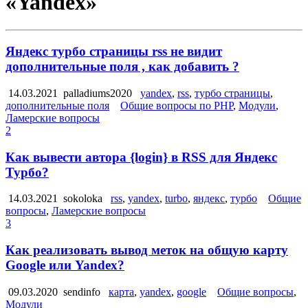
«Yandex»
Яндекс турбо страницы rss не видит
дополнительные поля , как добавить ?
14.03.2021
palladiums2020
yandex
,
rss
,
турбо страницы
,
дополнительные поля
Общие вопросы по PHP
,
Модули
,
Ламерские вопросы
2
Как вывести автора {login} в RSS для Яндекс
Турбо?
14.03.2021
sokoloka
rss
,
yandex
,
turbo
,
яндекс
,
турбо
Общие
вопросы
,
Ламерские вопросы
3
Как реализовать вывод меток на общую карту
Google или Yandex?
09.03.2020
sendinfo
карта
,
yandex
,
google
Общие вопросы
,
Модули