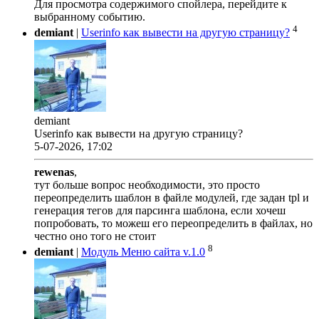
Для просмотра содержимого спойлера, перейдите к
выбранному событию.
4
demiant
|
Userinfo как вывести на другую страницу?
demiant
Userinfo как вывести на другую страницу?
5-07-2026, 17:02
rewenas
,
тут больше вопрос необходимости, это просто
переопределить шаблон в файле модулей, где задан tpl и
генерация тегов для парсинга шаблона, если хочеш
попробовать, то можеш его переопределить в файлах, но
честно оно того не стоит
8
demiant
|
Модуль Меню сайта v.1.0