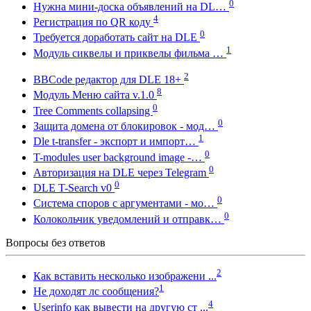
0
Нужна мини-доска объявлений на DL…
4
Регистрация по QR коду
0
Требуется доработать сайт на DLE
1
Модуль сиквелы и приквелы фильма …
2
BBCode редактор для DLE 18+
8
Модуль Меню сайта v.1.0
0
Tree Comments collapsing
0
Защита домена от блокировок - мод…
1
Dle t-transfer - экспорт и импорт…
0
T-modules user background image -…
0
Авторизация на DLE через Telegram
0
DLE T-Search v0
0
Система споров с аргументами - мо…
0
Колокольчик уведомлений и отправк…
Вопросы без ответов
2
Как вставить несколько изображени ...
1
Не доходят лс сообщения?
4
Userinfo как вывести на другую ст ...