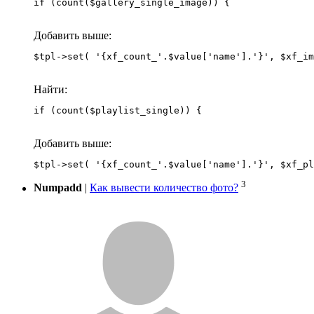
if (count($gallery_single_image)) {
Добавить выше:
Найти:
if (count($playlist_single)) {
Добавить выше:
3
Numpadd
|
Как вывести количество фото?