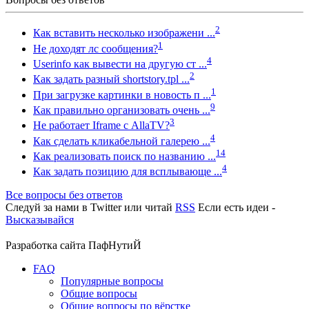
2
Как вставить несколько изображени ...
1
Не доходят лс сообщения?
4
Userinfo как вывести на другую ст ...
2
Как задать разный shortstory.tpl ...
1
При загрузке картинки в новость п ...
9
Как правильно организовать очень ...
3
Не работает Iframe с AllaTV?
4
Как сделать кликабельной галерею ...
14
Как реализовать поиск по названию ...
4
Как задать позицию для всплывающе ...
Все вопросы без ответов
Следуй за нами в
Twitter
или читай
RSS
Если есть идеи -
Высказывайся
Разработка сайта
ПафНутиЙ
FAQ
Популярные вопросы
Общие вопросы
Общие вопросы по вёрстке