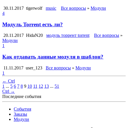
30.11.2017
tigerwolf
music
Все вопросы
»
Модули
4
Модуль Torrent есть ли?
20.11.2017
HidaN20
модуль торрент torrent
Все вопросы
»
Модули
1
Как отдавать данные модуля в шаблон?
11.11.2017
user_123
Все вопросы
»
Модули
1
← Ctrl
1
...
5
6
7
8
9
10
11
12
13
...
51
Ctrl →
Последние события
События
Заказы
Модули