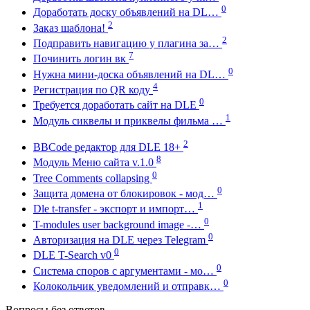
0
Доработать доску объявлений на DL…
2
Заказ шаблона!
2
Подправить навигацию у плагина за…
7
Починить логин вк
0
Нужна мини-доска объявлений на DL…
4
Регистрация по QR коду
0
Требуется доработать сайт на DLE
1
Модуль сиквелы и приквелы фильма …
2
BBCode редактор для DLE 18+
8
Модуль Меню сайта v.1.0
0
Tree Comments collapsing
0
Защита домена от блокировок - мод…
1
Dle t-transfer - экспорт и импорт…
0
T-modules user background image -…
0
Авторизация на DLE через Telegram
0
DLE T-Search v0
0
Система споров с аргументами - мо…
0
Колокольчик уведомлений и отправк…
Вопросы без ответов