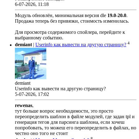
6-07-2026, 11:18
Модуль обновлён, минимальная версия dle
19.0
-
20.0
.
Продажа теперь без привязки, стоимость изменилась.
Для просмотра содержимого спойлера, перейдите к
выбранному событию.
4
demiant
|
Userinfo как вывести на другую страницу?
demiant
Userinfo как вывести на другую страницу?
5-07-2026, 17:02
rewenas
,
тут больше вопрос необходимости, это просто
переопределить шаблон в файле модулей, где задан tpl и
генерация тегов для парсинга шаблона, если хочеш
попробовать, то можеш его переопределить в файлах, но
честно оно того не стоит
8