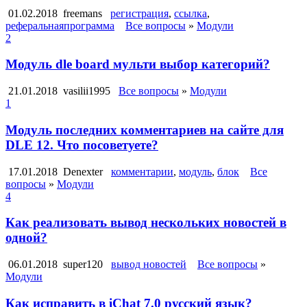
01.02.2018
freemans
регистрация
,
ссылка
,
реферальнаяпрограмма
Все вопросы
»
Модули
2
Модуль dle board мульти выбор категорий?
21.01.2018
vasilii1995
Все вопросы
»
Модули
1
Модуль последних комментариев на сайте для
DLE 12. Что посоветуете?
17.01.2018
Denexter
комментарии
,
модуль
,
блок
Все
вопросы
»
Модули
4
Как реализовать вывод нескольких новостей в
одной?
06.01.2018
super120
вывод новостей
Все вопросы
»
Модули
Как исправить в iChat 7.0 русский язык?