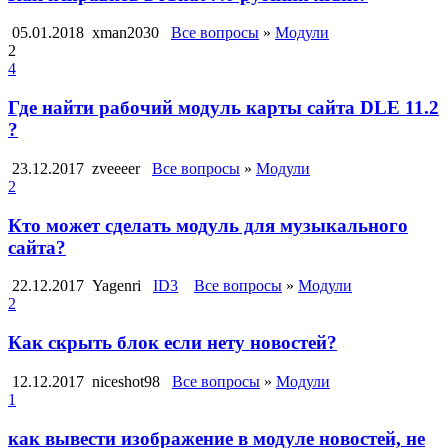
05.01.2018
xman2030
Все вопросы
»
Модули
2
4
Где найти рабочий модуль карты сайта DLE 11.2
?
23.12.2017
zveeeer
Все вопросы
»
Модули
2
Кто может сделать модуль для музыкального
сайта?
22.12.2017
Yagenri
ID3
Все вопросы
»
Модули
2
Как скрыть блок если нету новостей?
12.12.2017
niceshot98
Все вопросы
»
Модули
1
как вывести изображение в модуле новостей, не