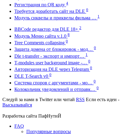
4
Регистрация по QR коду
0
Требуется доработать сайт на DLE
1
Модуль сиквелы и приквелы фильма …
2
BBCode редактор для DLE 18+
8
Модуль Меню сайта v.1.0
0
Tree Comments collapsing
0
Защита домена от блокировок - мод…
1
Dle t-transfer - экспорт и импорт…
0
T-modules user background image -…
0
Авторизация на DLE через Telegram
0
DLE T-Search v0
0
Система споров с аргументами - мо…
0
Колокольчик уведомлений и отправк…
Следуй за нами в
Twitter
или читай
RSS
Если есть идеи -
Высказывайся
Разработка сайта
ПафНутиЙ
FAQ
Популярные вопросы