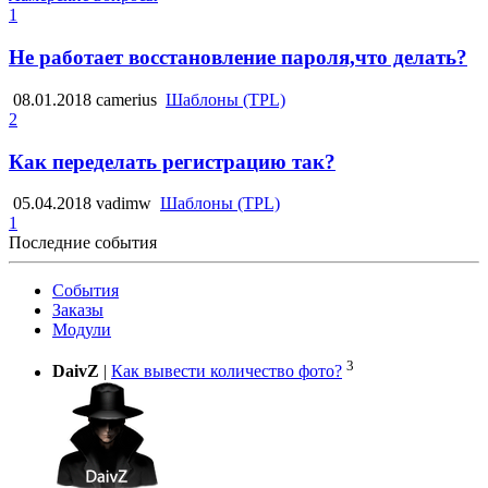
1
Не работает восстановление пароля,что делать?
08.01.2018
camerius
Шаблоны (TPL)
2
Как переделать регистрацию так?
05.04.2018
vadimw
Шаблоны (TPL)
1
Последние события
События
Заказы
Модули
3
DaivZ
|
Как вывести количество фото?