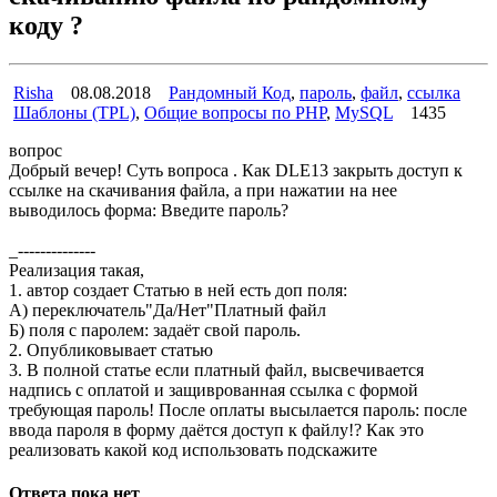
коду ?
Risha
08.08.2018
Рандомный Код
,
пароль
,
файл
,
ссылка
Шаблоны (TPL)
,
Общие вопросы по PHP
,
MySQL
1435
вопрос
Добрый вечер! Суть вопроса . Как DLE13 закрыть доступ к
ссылке на скачивания файла, а при нажатии на нее
выводилось форма: Введите пароль?
_--------------
Реализация такая,
1. автор создает Статью в ней есть доп поля:
А) переключатель"Да/Нет"Платный файл
Б) поля с паролем: задаёт свой пароль.
2. Опубликовывает статью
3. В полной статье если платный файл, высвечивается
надпись с оплатой и защиврованная ссылка с формой
требующая пароль! После оплаты высылается пароль: после
ввода пароля в форму даётся доступ к файлу!? Как это
реализовать какой код использовать подскажите
Ответа пока нет