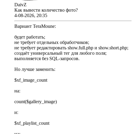
DaivZ
Как вывести количество фото?
4-08-2026, 20:35
Вариант TeraMoune:
будет работать;
не требует отдельных обработчиков;
не требует редактировать show.full.php и show.short.php;
создаёт универсальный тег для любого поля;
выполняется без SQL-запросов.
Но лучше заменить:
$xf_image_count
на:
count($gallery_image)
и:
$xf_playlist_count
на: