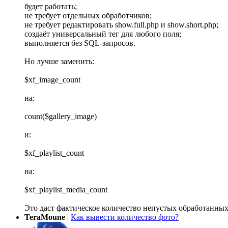
будет работать;
не требует отдельных обработчиков;
не требует редактировать show.full.php и show.short.php;
создаёт универсальный тег для любого поля;
выполняется без SQL-запросов.
Но лучше заменить:
$xf_image_count
на:
count($gallery_image)
и:
$xf_playlist_count
на:
$xf_playlist_media_count
Это даст фактическое количество непустых обработанных
TeraMoune
|
Как вывести количество фото?