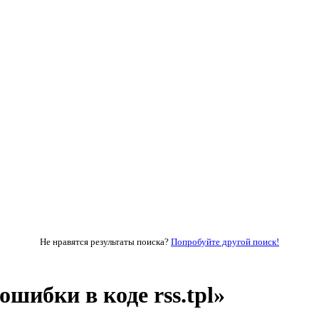
Не нравятся результаты поиска?
Попробуйте другой поиск!
шибки в коде rss.tpl»