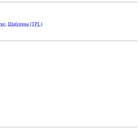
тке
,
Шаблоны (TPL)