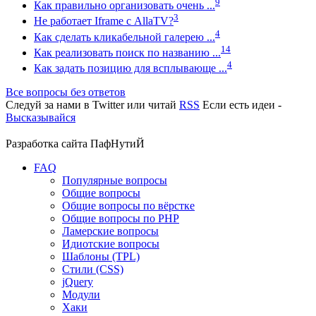
9
Как правильно организовать очень ...
3
Не работает Iframe с AllaTV?
4
Как сделать кликабельной галерею ...
14
Как реализовать поиск по названию ...
4
Как задать позицию для всплывающе ...
Все вопросы без ответов
Следуй за нами в
Twitter
или читай
RSS
Если есть идеи -
Высказывайся
Разработка сайта
ПафНутиЙ
FAQ
Популярные вопросы
Общие вопросы
Общие вопросы по вёрстке
Общие вопросы по PHP
Ламерские вопросы
Идиотские вопросы
Шаблоны (TPL)
Стили (CSS)
jQuery
Модули
Хаки