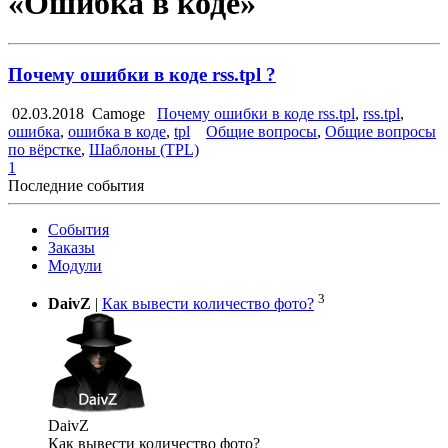
«Ошибка в коде»
Почему ошибки в коде rss.tpl ?
02.03.2018
Camoge
Почему ошибки в коде rss.tpl
,
rss.tpl
,
ошибка
,
ошибка в коде
,
tpl
Общие вопросы
,
Общие вопросы
по вёрстке
,
Шаблоны (TPL)
1
Последние события
События
Заказы
Модули
3
DaivZ
|
Как вывести количество фото?
DaivZ
Как вывести количество фото?