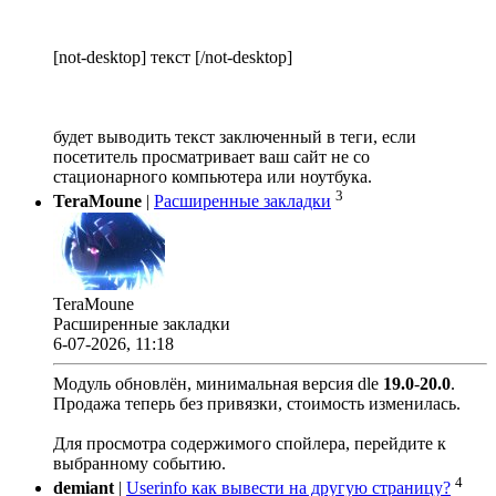
[not-desktop] текст [/not-desktop]
будет выводить текст заключенный в теги, если
посетитель просматривает ваш сайт не со
стационарного компьютера или ноутбука.
3
TeraMoune
|
Расширенные закладки
TeraMoune
Расширенные закладки
6-07-2026, 11:18
Модуль обновлён, минимальная версия dle
19.0
-
20.0
.
Продажа теперь без привязки, стоимость изменилась.
Для просмотра содержимого спойлера, перейдите к
выбранному событию.
4
demiant
|
Userinfo как вывести на другую страницу?