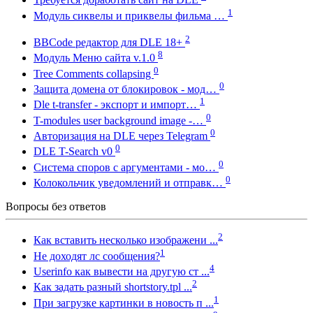
1
Модуль сиквелы и приквелы фильма …
2
BBCode редактор для DLE 18+
8
Модуль Меню сайта v.1.0
0
Tree Comments collapsing
0
Защита домена от блокировок - мод…
1
Dle t-transfer - экспорт и импорт…
0
T-modules user background image -…
0
Авторизация на DLE через Telegram
0
DLE T-Search v0
0
Система споров с аргументами - мо…
0
Колокольчик уведомлений и отправк…
Вопросы без ответов
2
Как вставить несколько изображени ...
1
Не доходят лс сообщения?
4
Userinfo как вывести на другую ст ...
2
Как задать разный shortstory.tpl ...
1
При загрузке картинки в новость п ...