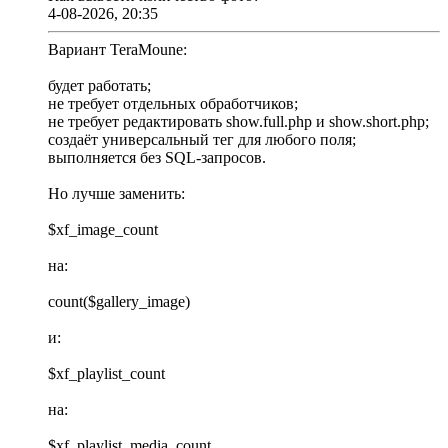
4-08-2026, 20:35
Вариант TeraMoune:
будет работать;
не требует отдельных обработчиков;
не требует редактировать show.full.php и show.short.php;
создаёт универсальный тег для любого поля;
выполняется без SQL-запросов.
Но лучше заменить:
$xf_image_count
на:
count($gallery_image)
и:
$xf_playlist_count
на:
$xf_playlist_media_count