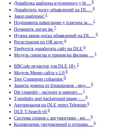
0
Доработка шаблона купленного у ht…
0
Доработать доску объявлений на DL…
2
Заказ шаблона!
2
Подправить навигацию у плагина за…
7
Починить логин вк
0
Нужна мини-доска объявлений на DL…
4
Регистрация по QR коду
0
Требуется доработать сайт на DLE
1
Модуль сиквелы и приквелы фильма …
2
BBCode редактор для DLE 18+
8
Модуль Меню сайта v.1.0
0
Tree Comments collapsing
0
Защита домена от блокировок - мод…
1
Dle t-transfer - экспорт и импорт…
0
T-modules user background image -…
0
Авторизация на DLE через Telegram
0
DLE T-Search v0
0
Система споров с аргументами - мо…
0
Колокольчик уведомлений и отправк…