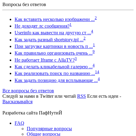
Вопросы без ответов
2
Как вставить несколько изображени ...
1
Не доходят лс сообщения?
4
Userinfo как вывести на другую ст ...
2
Как задать разный shortstory.tpl ...
1
При загрузке картинки в новость п ...
9
Как правильно организовать очень ...
3
Не работает Iframe с AllaTV?
4
Как сделать кликабельной галерею ...
14
Как реализовать поиск по названию ...
4
Как задать позицию для всплывающе ...
Все вопросы без ответов
Следуй за нами в
Twitter
или читай
RSS
Если есть идеи -
Высказывайся
Разработка сайта
ПафНутиЙ
FAQ
Популярные вопросы
Общие вопросы