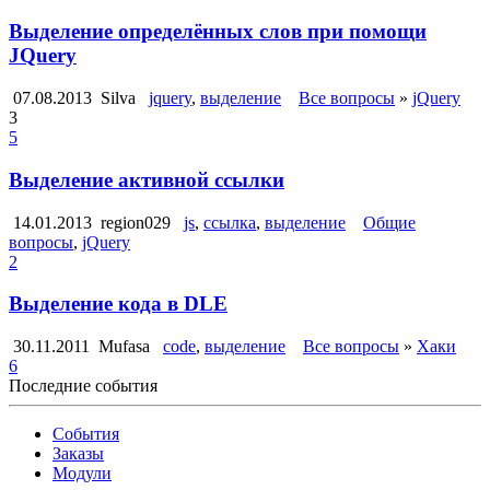
Выделение определённых слов при помощи
JQuery
07.08.2013
Silva
jquery
,
выделение
Все вопросы
»
jQuery
3
5
Выделение активной ссылки
14.01.2013
region029
js
,
ссылка
,
выделение
Общие
вопросы
,
jQuery
2
Выделение кода в DLE
30.11.2011
Mufasa
code
,
выделение
Все вопросы
»
Хаки
6
Последние события
События
Заказы
Модули