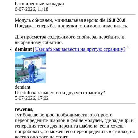
Расширенные закладки
6-07-2026, 11:18
Модуль обновлён, минимальная версия dle
19.0
-
20.0
.
Продажа теперь без привязки, стоимость изменилась.
Для просмотра содержимого спойлера, перейдите к
выбранному событию.
4
demiant
|
Userinfo как вывести на другую страницу?
demiant
Userinfo как вывести на другую страницу?
5-07-2026, 17:02
rewenas
,
тут больше вопрос необходимости, это просто
переопределить шаблон в файле модулей, где задан tpl и
генерация тегов для парсинга шаблона, если хочеш
попробовать, то можеш его переопределить в файлах, но
честно оно того не стоит