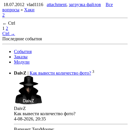
18.07.2012
vlad1116
attachment
,
загрузка файлов
Все
вопросы
»
Хаки
2
← Ctrl
1
2
Ctrl →
Последние события
События
Заказы
Модули
3
DaivZ
|
Как вывести количество фото?
DaivZ
Как вывести количество фото?
4-08-2026, 20:35
Вариант TeraMoune: