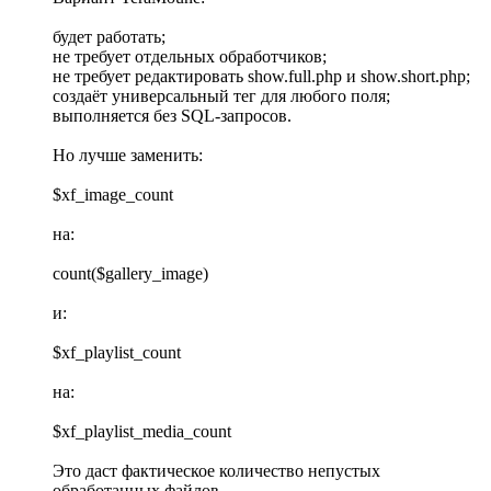
будет работать;
не требует отдельных обработчиков;
не требует редактировать show.full.php и show.short.php;
создаёт универсальный тег для любого поля;
выполняется без SQL-запросов.
Но лучше заменить:
$xf_image_count
на:
count($gallery_image)
и:
$xf_playlist_count
на:
$xf_playlist_media_count
Это даст фактическое количество непустых
обработанных файлов.