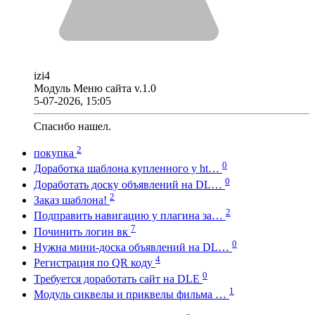
izi4
Модуль Меню сайта v.1.0
5-07-2026, 15:05
Спасибо нашел.
2
покупка
0
Доработка шаблона купленного у ht…
0
Доработать доску объявлений на DL…
2
Заказ шаблона!
2
Подправить навигацию у плагина за…
7
Починить логин вк
0
Нужна мини-доска объявлений на DL…
4
Регистрация по QR коду
0
Требуется доработать сайт на DLE
1
Модуль сиквелы и приквелы фильма …