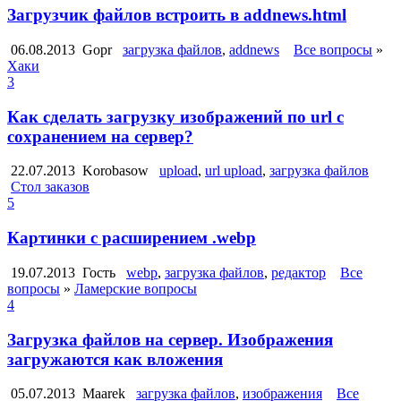
Загрузчик файлов встроить в addnews.html
06.08.2013
Gopr
загрузка файлов
,
addnews
Все вопросы
»
Хаки
3
Как сделать загрузку изображений по url с
сохранением на сервер?
22.07.2013
Korobasow
upload
,
url upload
,
загрузка файлов
Стол заказов
5
Картинки с расширением .webp
19.07.2013
Гость
webp
,
загрузка файлов
,
редактор
Все
вопросы
»
Ламерские вопросы
4
Загрузка файлов на сервер. Изображения
загружаются как вложения
05.07.2013
Maarek
загрузка файлов
,
изображения
Все