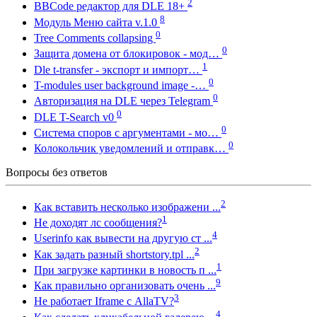
2
BBCode редактор для DLE 18+
8
Модуль Меню сайта v.1.0
0
Tree Comments collapsing
0
Защита домена от блокировок - мод…
1
Dle t-transfer - экспорт и импорт…
0
T-modules user background image -…
0
Авторизация на DLE через Telegram
0
DLE T-Search v0
0
Система споров с аргументами - мо…
0
Колокольчик уведомлений и отправк…
Вопросы без ответов
2
Как вставить несколько изображени ...
1
Не доходят лс сообщения?
4
Userinfo как вывести на другую ст ...
2
Как задать разный shortstory.tpl ...
1
При загрузке картинки в новость п ...
9
Как правильно организовать очень ...
3
Не работает Iframe с AllaTV?
4