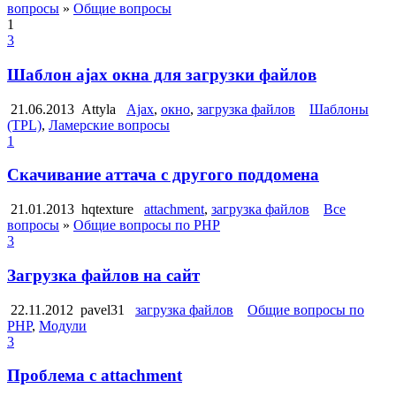
вопросы
»
Общие вопросы
1
3
Шаблон аjax окна для загрузки файлов
21.06.2013
Attyla
Ajax
,
окно
,
загрузка файлов
Шаблоны
(TPL)
,
Ламерские вопросы
1
Скачивание аттача с другого поддомена
21.01.2013
hqtexture
attachment
,
загрузка файлов
Все
вопросы
»
Общие вопросы по PHP
3
Загрузка файлов на сайт
22.11.2012
pavel31
загрузка файлов
Общие вопросы по
PHP
,
Модули
3
Проблема с attachment