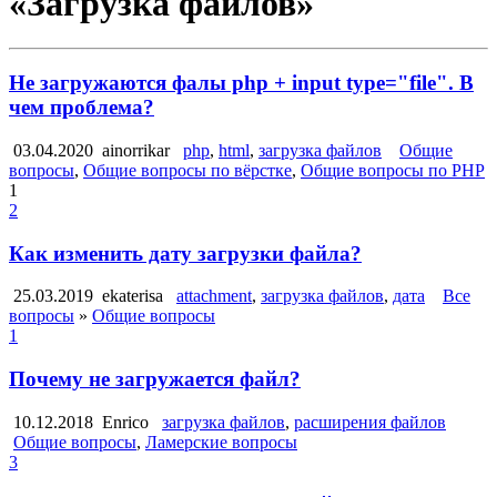
«Загрузка файлов»
Не загружаются фалы php + input type="file". В
чем проблема?
03.04.2020
ainorrikar
php
,
html
,
загрузка файлов
Общие
вопросы
,
Общие вопросы по вёрстке
,
Общие вопросы по PHP
1
2
Как изменить дату загрузки файла?
25.03.2019
ekaterisa
attachment
,
загрузка файлов
,
дата
Все
вопросы
»
Общие вопросы
1
Почему не загружается файл?
10.12.2018
Enrico
загрузка файлов
,
расширения файлов
Общие вопросы
,
Ламерские вопросы
3