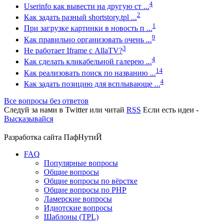
4
Userinfo как вывести на другую ст ...
2
Как задать разный shortstory.tpl ...
1
При загрузке картинки в новость п ...
9
Как правильно организовать очень ...
3
Не работает Iframe с AllaTV?
4
Как сделать кликабельной галерею ...
14
Как реализовать поиск по названию ...
4
Как задать позицию для всплывающе ...
Все вопросы без ответов
Следуй за нами в
Twitter
или читай
RSS
Если есть идеи -
Высказывайся
Разработка сайта
ПафНутиЙ
FAQ
Популярные вопросы
Общие вопросы
Общие вопросы по вёрстке
Общие вопросы по PHP
Ламерские вопросы
Идиотские вопросы
Шаблоны (TPL)