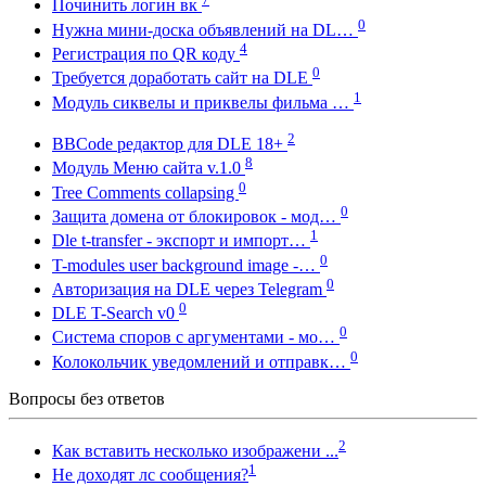
Починить логин вк
0
Нужна мини-доска объявлений на DL…
4
Регистрация по QR коду
0
Требуется доработать сайт на DLE
1
Модуль сиквелы и приквелы фильма …
2
BBCode редактор для DLE 18+
8
Модуль Меню сайта v.1.0
0
Tree Comments collapsing
0
Защита домена от блокировок - мод…
1
Dle t-transfer - экспорт и импорт…
0
T-modules user background image -…
0
Авторизация на DLE через Telegram
0
DLE T-Search v0
0
Система споров с аргументами - мо…
0
Колокольчик уведомлений и отправк…
Вопросы без ответов
2
Как вставить несколько изображени ...
1
Не доходят лс сообщения?