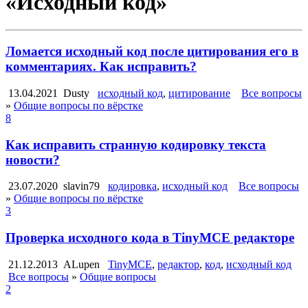
«Исходный код»
Ломается исходный код после цитирования его в
комментариях. Как исправить?
13.04.2021
Dusty
исходный код
,
цитирование
Все вопросы
»
Общие вопросы по вёрстке
8
Как исправить странную кодировку текста
новости?
23.07.2020
slavin79
кодировка
,
исходный код
Все вопросы
»
Общие вопросы по вёрстке
3
Проверка исходного кода в TinyMCE редакторе
21.12.2013
ALupen
TinyMCE
,
редактор
,
код
,
исходный код
Все вопросы
»
Общие вопросы
2