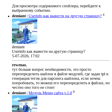
Для просмотра содержимого спойлера, перейдите к
выбранному событию.
4
demiant
|
Userinfo как вывести на другую страницу?
demiant
Userinfo как вывести на другую страницу?
5-07-2026, 17:02
rewenas
,
тут больше вопрос необходимости, это просто
переопределить шаблон в файле модулей, где задан tpl и
генерация тегов для парсинга шаблона, если хочеш
попробовать, то можеш его переопределить в файлах, но
честно оно того не стоит
8
demiant
|
Модуль Меню сайта v.1.0