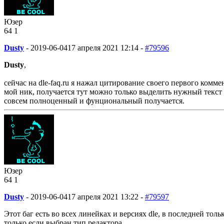
Юзер
64
1
Dusty
-
2019-06-04
17 апреля 2021 12:14 -
#79596
Dusty
,
сейчас на dle-faq.ru я нажал цитирование своего первого ком
мой ник, получается тут можно только выделить нужный текст и
совсем полноценный и фунциональный получается.
Юзер
64
1
Dusty
-
2019-06-04
17 апреля 2021 13:22 -
#79597
Этот баг есть во всех линейках и версиях dle, в последней толь
только если выбран тип редактора