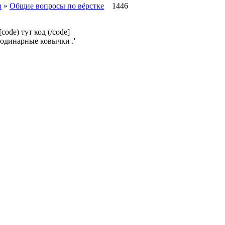
ы
»
Общие вопросы по вёрстке
1446
de) тут код (/code]
 одинарные ковычки .'