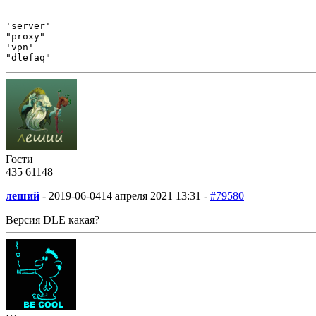
'server'

"proxy"

'vpn'

"dlefaq"
Гости
435
61
148
леший
-
2019-06-04
14 апреля 2021 13:31 -
#79580
Версия DLE какая?