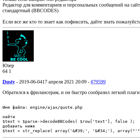
Редактор для комментариев и персональных сообщений на сайт
стандартный (BBCODES)
Если все же кто то знает как пофиксить, дайте знать пожалуйс
Юзер
64
1
Dusty
-
2019-06-04
17 апреля 2021 20:09 -
#79599
Обратился к фрилансерам, и он быстро сообразил легкий плаги
Имя файла: engine/ajax/quote.php

найти

$text = $parse->decodeBBCodes( $row['text'], false );

добавить ниже

$text = str_replace( array('&#39;', '&#34;'), array("'"