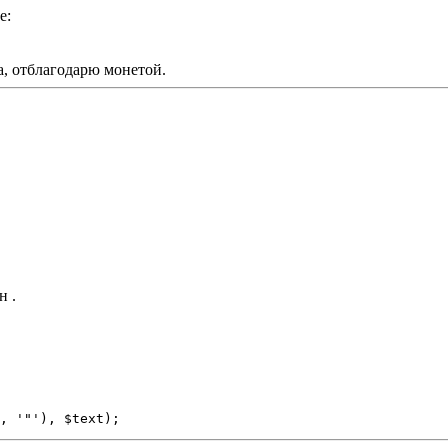
е:
та, отблагодарю монетой.
н .
, '"'), $text);