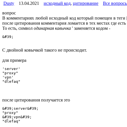
Dusty
13.04.2021
исходный код
,
цитирование
Все вопрос
вопрос
В комментариях любой исходный код который помещен в теги [co
после цитирования комментария ломается в тех местах где есть
То есть, символ
одинарная кавычка
' заменяется кодом -
&#39;
C двойной ковычкой такого не происходит.
для примера
'server'

"proxy"

'vpn'

"dlefaq"
после цитирования получается это
&#39;server&#39;

"proxy"

&#39;vpn&#39;

"dlefaq"