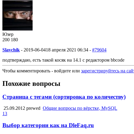
Юзер
200
1
80
Slavchik
-
2019-06-04
18 апреля 2021 06:34 -
#79604
подтверждаю, есть такой косяк на 14.1 с редактором bbcode
Чтобы комментировать - войдите или
зарегистрируйтесь на сай
Похожие вопросы
Страница с тегами (сортировка по количеству)
25.09.2012
prewed
Общие вопросы по вёрстке, MySQL
13
Выбор категории как на DleFaq.ru