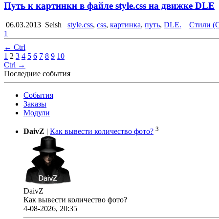
Путь к картинки в файле style.css на движке DLE
06.03.2013
Selsh
style.css
,
css
,
картинка
,
путь
,
DLE.
Стили (
1
← Ctrl
1
2
3
4
5
6
7
8
9
10
Ctrl →
Последние события
События
Заказы
Модули
3
DaivZ
|
Как вывести количество фото?
DaivZ
Как вывести количество фото?
4-08-2026, 20:35