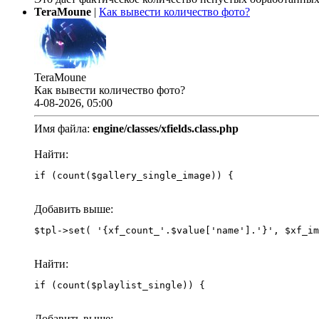
TeraMoune
|
Как вывести количество фото?
TeraMoune
Как вывести количество фото?
4-08-2026, 05:00
Имя файла:
engine/classes/xfields.class.php
Найти:
if (count($gallery_single_image)) {
Добавить выше:
Найти:
if (count($playlist_single)) {
Добавить выше: