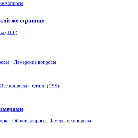
ие вопросы
той же странице
ы (TPL)
росы
»
Ламерские вопросы
Все вопросы
»
Стили (CSS)
азмерами
инок
Общие вопросы
,
Ламерские вопросы