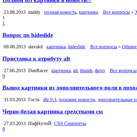
Полной url картинки в новости!?
23.08.2013
muldy
полная новость
,
картинка
Все вопросы
»
1
1
Вопрос по hideslide
09.08.2013
slavakil
картинка
,
hideslide
Все вопросы
»
Общие
Приставка к атрибуту alt
27.06.2013
DanRacer
картинка
,
alt
,
thumb
,
фото
Все вопросы
9
Вывод картинки из дополнительного поля в похо
31.03.2013
Гость
dle 9.3
,
похожие новости
,
дополнительные п
Черно-белая картинка средствами css
27.03.2013
ПафНутиЙ
CSS Сниппеты
8