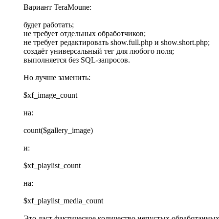
Вариант TeraMoune:
будет работать;
не требует отдельных обработчиков;
не требует редактировать show.full.php и show.short.php;
создаёт универсальный тег для любого поля;
выполняется без SQL-запросов.
Но лучше заменить:
$xf_image_count
на:
count($gallery_image)
и:
$xf_playlist_count
на:
$xf_playlist_media_count
Это даст фактическое количество непустых обработанных