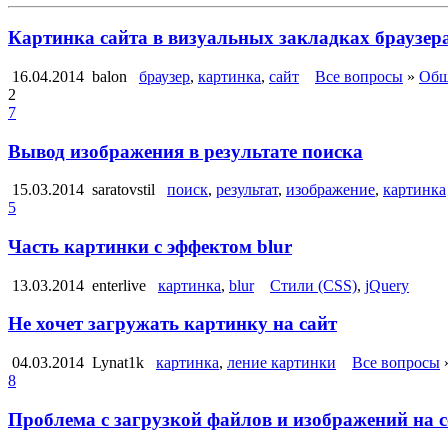
Картинка сайта в визуальных закладках браузер
16.04.2014
balon
браузер
,
картинка
,
сайт
Все вопросы
»
Общ
2
7
Вывод изображения в результате поиска
15.03.2014
saratovstil
поиск
,
результат
,
изображение
,
картинка
5
Часть картинки с эффектом blur
13.03.2014
enterlive
картинка
,
blur
Стили (CSS)
,
jQuery
Не хочет загружать картинку на сайт
04.03.2014
Lynat1k
картинка
,
ление картинки
Все вопросы
8
Проблема с загрузкой файлов и изображений на с