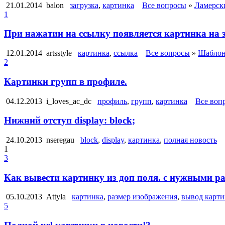
21.01.2014
balon
загрузка
,
картинка
Все вопросы
»
Ламерск
1
При нажатии на ссылку появляется картинка на э
12.01.2014
artsstyle
картинка
,
ссылка
Все вопросы
»
Шаблон
2
Картинки групп в профиле.
04.12.2013
i_loves_ac_dc
профиль
,
групп
,
картинка
Все воп
Нижний отступ display: block;
24.10.2013
nseregau
block
,
display
,
картинка
,
полная новость
1
3
Как вывести картинку из доп поля. с нужными р
05.10.2013
Attyla
картинка
,
размер изображения
,
вывод карт
5