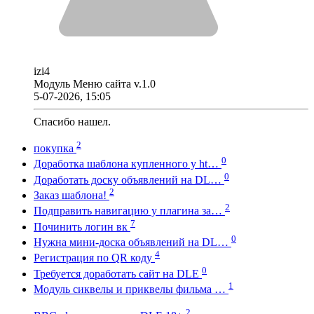
izi4
Модуль Меню сайта v.1.0
5-07-2026, 15:05
Спасибо нашел.
2
покупка
0
Доработка шаблона купленного у ht…
0
Доработать доску объявлений на DL…
2
Заказ шаблона!
2
Подправить навигацию у плагина за…
7
Починить логин вк
0
Нужна мини-доска объявлений на DL…
4
Регистрация по QR коду
0
Требуется доработать сайт на DLE
1
Модуль сиквелы и приквелы фильма …
2