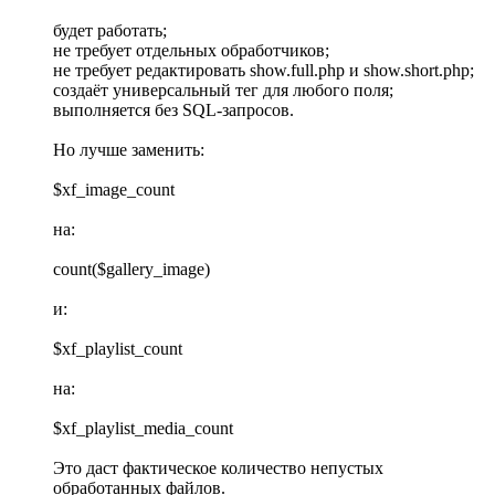
будет работать;
не требует отдельных обработчиков;
не требует редактировать show.full.php и show.short.php;
создаёт универсальный тег для любого поля;
выполняется без SQL-запросов.
Но лучше заменить:
$xf_image_count
на:
count($gallery_image)
и:
$xf_playlist_count
на:
$xf_playlist_media_count
Это даст фактическое количество непустых
обработанных файлов.