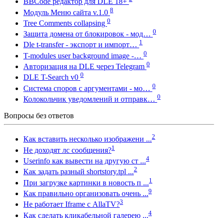
BBCode редактор для DLE 18+
8
Модуль Меню сайта v.1.0
0
Tree Comments collapsing
0
Защита домена от блокировок - мод…
1
Dle t-transfer - экспорт и импорт…
0
T-modules user background image -…
0
Авторизация на DLE через Telegram
0
DLE T-Search v0
0
Система споров с аргументами - мо…
0
Колокольчик уведомлений и отправк…
Вопросы без ответов
2
Как вставить несколько изображени ...
1
Не доходят лс сообщения?
4
Userinfo как вывести на другую ст ...
2
Как задать разный shortstory.tpl ...
1
При загрузке картинки в новость п ...
9
Как правильно организовать очень ...
3
Не работает Iframe с AllaTV?
4
Как сделать кликабельной галерею ...