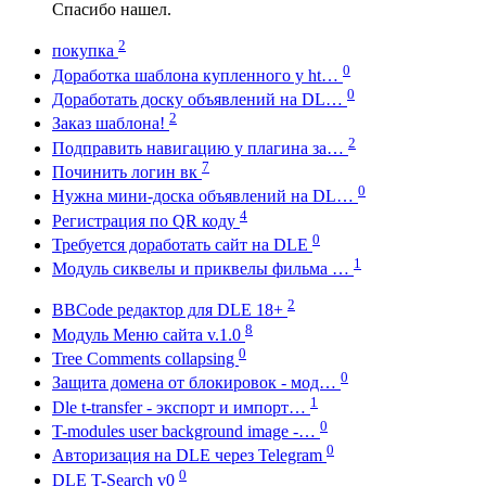
Спасибо нашел.
2
покупка
0
Доработка шаблона купленного у ht…
0
Доработать доску объявлений на DL…
2
Заказ шаблона!
2
Подправить навигацию у плагина за…
7
Починить логин вк
0
Нужна мини-доска объявлений на DL…
4
Регистрация по QR коду
0
Требуется доработать сайт на DLE
1
Модуль сиквелы и приквелы фильма …
2
BBCode редактор для DLE 18+
8
Модуль Меню сайта v.1.0
0
Tree Comments collapsing
0
Защита домена от блокировок - мод…
1
Dle t-transfer - экспорт и импорт…
0
T-modules user background image -…
0
Авторизация на DLE через Telegram
0
DLE T-Search v0