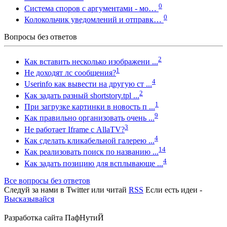
0
Система споров с аргументами - мо…
0
Колокольчик уведомлений и отправк…
Вопросы без ответов
2
Как вставить несколько изображени ...
1
Не доходят лс сообщения?
4
Userinfo как вывести на другую ст ...
2
Как задать разный shortstory.tpl ...
1
При загрузке картинки в новость п ...
9
Как правильно организовать очень ...
3
Не работает Iframe с AllaTV?
4
Как сделать кликабельной галерею ...
14
Как реализовать поиск по названию ...
4
Как задать позицию для всплывающе ...
Все вопросы без ответов
Следуй за нами в
Twitter
или читай
RSS
Если есть идеи -
Высказывайся
Разработка сайта
ПафНутиЙ