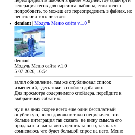
переопределить шаблон в файле модулей, где задан tpl и
генерация тегов для парсинга шаблона, если хочеш
попробовать, то можеш его переопределить в файлах, но
честно оно того не стоит
8
demiant
|
Модуль Меню сайта v.1.0
demiant
Модуль Меню сайта v.1.0
5-07-2026, 16:54
залил обновление, там же опубликовал список
изменений, здесь тоже в спойлер добавлю:
Для просмотра содержимого спойлера, перейдите к
выбранному событию.
ну и на днях скорее всего еще один бессплатный
опубликую, но он довольно таки специфичен, это
больше интеграция так сказать, не вижу смысла его
продавать и выставлять ценник за него, так как я
сомневаюсь что будет большой спрос на него. Меню