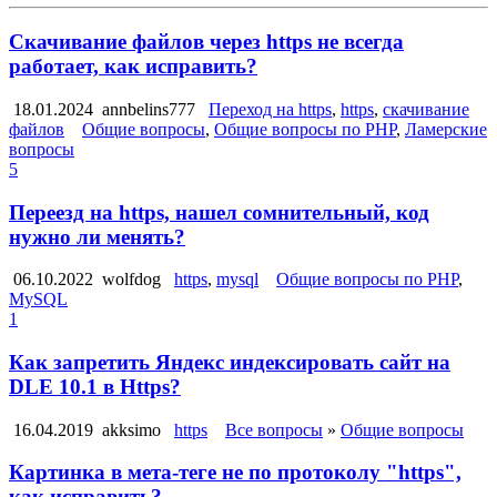
Скачивание файлов через https не всегда
работает, как исправить?
18.01.2024
annbelins777
Переход на https
,
https
,
скачивание
файлов
Общие вопросы
,
Общие вопросы по PHP
,
Ламерские
вопросы
5
Переезд на https, нашел сомнительный, код
нужно ли менять?
06.10.2022
wolfdog
https
,
mysql
Общие вопросы по PHP
,
MySQL
1
Как запретить Яндекс индексировать сайт на
DLE 10.1 в Https?
16.04.2019
akksimo
https
Все вопросы
»
Общие вопросы
Картинка в мета-теге не по протоколу "https",
как исправить?