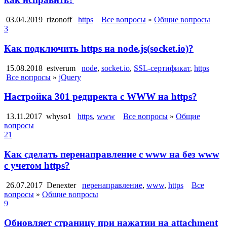
03.04.2019
rizonoff
https
Все вопросы
»
Общие вопросы
3
Как подключить https на node.js(socket.io)?
15.08.2018
estverum
node
,
socket.io
,
SSL-сертификат
,
https
Все вопросы
»
jQuery
Настройка 301 редиректа с WWW на https?
13.11.2017
whyso1
https
,
www
Все вопросы
»
Общие
вопросы
21
Как сделать перенаправление с www на без www
с учетом https?
26.07.2017
Denexter
перенаправление
,
www
,
https
Все
вопросы
»
Общие вопросы
9
Обновляет страницу при нажатии на attachment