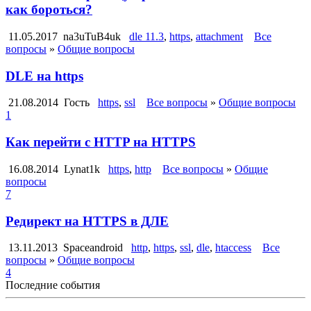
как бороться?
11.05.2017
na3uTuB4uk
dle 11.3
,
https
,
attachment
Все
вопросы
»
Общие вопросы
DLE на https
21.08.2014
Гость
https
,
ssl
Все вопросы
»
Общие вопросы
1
Как перейти с HTTP на HTTPS
16.08.2014
Lynat1k
https
,
http
Все вопросы
»
Общие
вопросы
7
Редирект на HTTPS в ДЛЕ
13.11.2013
Spaceandroid
http
,
https
,
ssl
,
dle
,
htaccess
Все
вопросы
»
Общие вопросы
4
Последние события