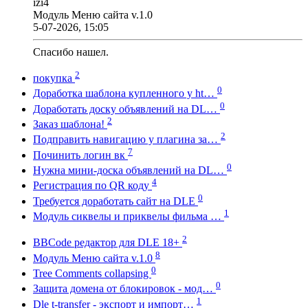
izi4
Модуль Меню сайта v.1.0
5-07-2026, 15:05
Спасибо нашел.
2
покупка
0
Доработка шаблона купленного у ht…
0
Доработать доску объявлений на DL…
2
Заказ шаблона!
2
Подправить навигацию у плагина за…
7
Починить логин вк
0
Нужна мини-доска объявлений на DL…
4
Регистрация по QR коду
0
Требуется доработать сайт на DLE
1
Модуль сиквелы и приквелы фильма …
2
BBCode редактор для DLE 18+
8
Модуль Меню сайта v.1.0
0
Tree Comments collapsing
0
Защита домена от блокировок - мод…
1
Dle t-transfer - экспорт и импорт…