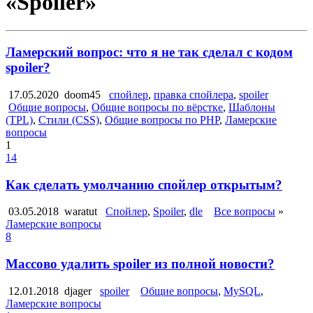
«Spoiler»
Ламерский вопрос: что я не так сделал с кодом
spoiler?
17.05.2020
doom45
спойлер
,
правка спойлера
,
spoiler
Общие вопросы
,
Общие вопросы по вёрстке
,
Шаблоны
(TPL)
,
Стили (CSS)
,
Общие вопросы по PHP
,
Ламерские
вопросы
1
14
Как сделать умолчанию спойлер открытым?
03.05.2018
waratut
Спойлер
,
Spoiler
,
dle
Все вопросы
»
Ламерские вопросы
8
Массово удалить spoiler из полной новости?
12.01.2018
djager
spoiler
Общие вопросы
,
MySQL
,
Ламерские вопросы