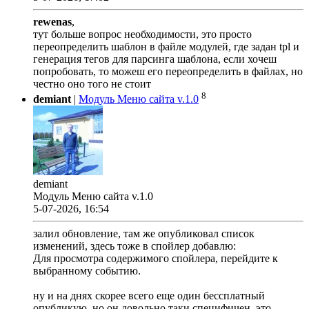
rewenas
,
тут больше вопрос необходимости, это просто
переопределить шаблон в файле модулей, где задан tpl и
генерация тегов для парсинга шаблона, если хочеш
попробовать, то можеш его переопределить в файлах, но
честно оно того не стоит
8
demiant
|
Модуль Меню сайта v.1.0
demiant
Модуль Меню сайта v.1.0
5-07-2026, 16:54
залил обновление, там же опубликовал список
изменений, здесь тоже в спойлер добавлю:
Для просмотра содержимого спойлера, перейдите к
выбранному событию.
ну и на днях скорее всего еще один бессплатный
опубликую, но он довольно таки специфичен, это