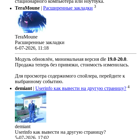
стационарного компьютера или ноутбука.
3
TeraMoune
|
Расширенные закладки
TeraMoune
Расширенные закладки
6-07-2026, 11:18
Модуль обновлён, минимальная версия dle
19.0
-
20.0
.
Продажа теперь без привязки, стоимость изменилась.
Для просмотра содержимого спойлера, перейдите к
выбранному событию.
4
demiant
|
Userinfo как вывести на другую страницу?
demiant
Userinfo как вывести на другую страницу?
5-07-2026, 17:02