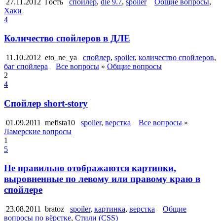
27.11.2012
Гость
спойлер
,
dle 9.7
,
spoiler
Общие вопросы
,
Хаки
4
Количество спойлеров в ДЛЕ
11.10.2012
eto_ne_ya
спойлер
,
spoiler
,
количество спойлеров
,
баг спойлера
Все вопросы
»
Общие вопросы
2
4
Спойлер short-story
01.09.2011
mefista10
spoiler
,
верстка
Все вопросы
»
Ламерские вопросы
1
5
Не правильно отображаются картинки,
выровненные по левому или правому краю в
спойлере
23.08.2011
bratoz
spoiler
,
картинка
,
верстка
Общие
вопросы по вёрстке
,
Стили (CSS)