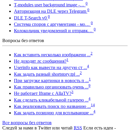
0
T-modules user background image -…
0
Авторизация на DLE через Telegram
0
DLE T-Search v0
0
Система споров с аргументами - мо…
0
Колокольчик уведомлений и отправк…
Вопросы без ответов
2
Как вставить несколько изображени ...
1
Не доходят лс сообщения?
4
Userinfo как вывести на другую ст ...
2
Как задать разный shortstory.tpl ...
1
При загрузке картинки в новость п ...
9
Как правильно организовать очень ...
3
Не работает Iframe с AllaTV?
4
Как сделать кликабельной галерею ...
14
Как реализовать поиск по названию ...
4
Как задать позицию для всплывающе ...
Все вопросы без ответов
Следуй за нами в
Twitter
или читай
RSS
Если есть идеи -