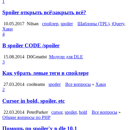
1
Spoiler открыть всё\закрыть всё?
10.05.2017
Nilsan
спойлер
,
spoiler
Шаблоны (TPL)
,
jQuery
,
Хаки
4
В spoiler CODE /spoiler
15.08.2014
D0Gmatist
Модули для DLE
3
Как убрать левые теги в спойлере
27.03.2014
coolteams
spoiler
Все вопросы
»
Хаки
2
Cursor in bold, spoiler, etc
22.03.2014
PeterParker
cursor
,
spoiler
,
bold
Все вопросы
»
Общие вопросы по PHP
Помощь по spoiler'у в dle 10.1