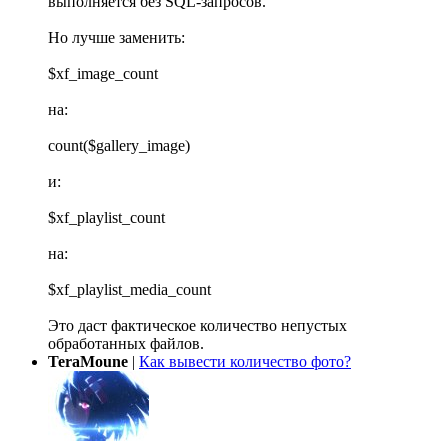
выполняется без SQL-запросов.
Но лучше заменить:
$xf_image_count
на:
count($gallery_image)
и:
$xf_playlist_count
на:
$xf_playlist_media_count
Это даст фактическое количество непустых
обработанных файлов.
TeraMoune
|
Как вывести количество фото?