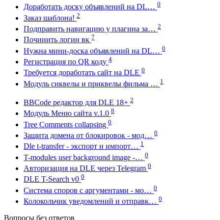
0
Доработать доску объявлений на DL…
2
Заказ шаблона!
2
Подправить навигацию у плагина за…
7
Починить логин вк
0
Нужна мини-доска объявлений на DL…
4
Регистрация по QR коду
0
Требуется доработать сайт на DLE
1
Модуль сиквелы и приквелы фильма …
2
BBCode редактор для DLE 18+
8
Модуль Меню сайта v.1.0
0
Tree Comments collapsing
0
Защита домена от блокировок - мод…
1
Dle t-transfer - экспорт и импорт…
0
T-modules user background image -…
0
Авторизация на DLE через Telegram
0
DLE T-Search v0
0
Система споров с аргументами - мо…
0
Колокольчик уведомлений и отправк…
Вопросы без ответов