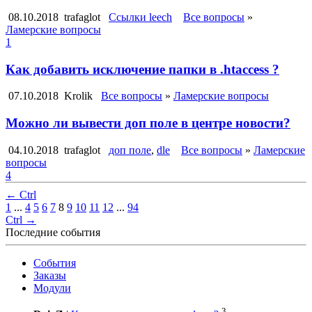
08.10.2018
trafaglot
Ссылки leech
Все вопросы
»
Ламерские вопросы
1
Как добавить исключение папки в .htaccess ?
07.10.2018
Krolik
Все вопросы
»
Ламерские вопросы
Можно ли вывести доп поле в центре новости?
04.10.2018
trafaglot
доп поле
,
dle
Все вопросы
»
Ламерские
вопросы
4
← Ctrl
1
...
4
5
6
7
8
9
10
11
12
...
94
Ctrl →
Последние события
События
Заказы
Модули
3