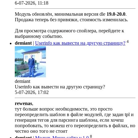
6-07-2026, 11:18
Модуль обновлён, минимальная версия dle
19.0
-
20.0
.
Продажа теперь без привязки, стоимость изменилась.
Для просмотра содержимого спойлера, перейдите к
выбранному событию.
4
demiant
|
Userinfo как вывести на другую страницу?
demiant
Userinfo как вывести на другую страницу?
5-07-2026, 17:02
rewenas
,
тут больше вопрос необходимости, это просто
переопределить шаблон в файле модулей, где задан tpl и
генерация тегов для парсинга шаблона, если хочеш
попробовать, то можеш его переопределить в файлах, но
честно оно того не стоит
8
demiant
|
Модуль Меню сайта v.1.0