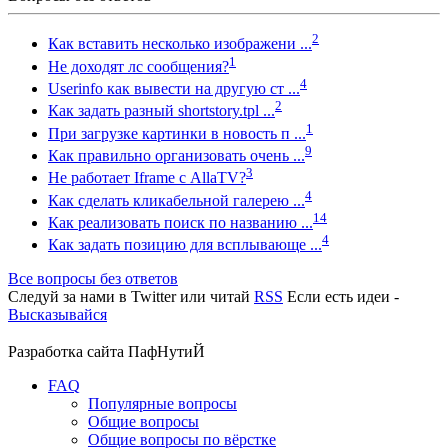
2
Как вставить несколько изображени ...
1
Не доходят лс сообщения?
4
Userinfo как вывести на другую ст ...
2
Как задать разный shortstory.tpl ...
1
При загрузке картинки в новость п ...
9
Как правильно организовать очень ...
3
Не работает Iframe с AllaTV?
4
Как сделать кликабельной галерею ...
14
Как реализовать поиск по названию ...
4
Как задать позицию для всплывающе ...
Все вопросы без ответов
Следуй за нами в
Twitter
или читай
RSS
Если есть идеи -
Высказывайся
Разработка сайта
ПафНутиЙ
FAQ
Популярные вопросы
Общие вопросы
Общие вопросы по вёрстке