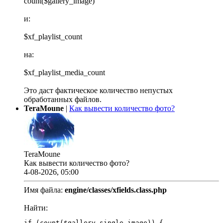
count($gallery_image)
и:
$xf_playlist_count
на:
$xf_playlist_media_count
Это даст фактическое количество непустых
обработанных файлов.
TeraMoune
|
Как вывести количество фото?
TeraMoune
Как вывести количество фото?
4-08-2026, 05:00
Имя файла:
engine/classes/xfields.class.php
Найти:
if (count($gallery_single_image)) {