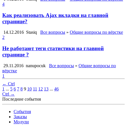
4
Как реализовать Ajax вкладки на главной
странице?
14.12.2016
Stasiq
Все вопросы
»
Общие вопросы по вёрстке
2
Не работают теги статистики на главной
странице ?
29.11.2016
nanupocuk
Все вопросы
»
Общие вопросы по
вёрстке
1
← Ctrl
1
...
5
6
7
8
9
10
11
12
13
...
46
Ctrl →
Последние события
События
Заказы
Модули