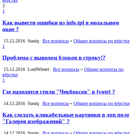
вёрстке
2
1
Как вывести ошибки из info.tpl в модальном
окне ?
15.12.2016
Stasiq
Все вопросы
»
Общие вопросы по вёрстке
1
Проблема с выводом блоков в строку!?
15.12.2016
LordWinter
Все вопросы
»
Общие вопросы по
вёрстке
1
Где находятся стили "Чекбоксов" в {vote} ?
14.12.2016
Stasiq
Все вопросы
»
Общие вопросы по вёрстке
Как сделать кликабельные картинки в доп поле
"Галерея изображений" ?
14.12.2016
Stasiq
Все вопросы
»
Общие вопросы по вёрстке