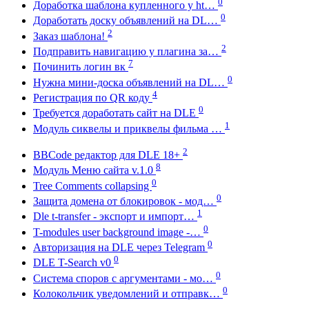
0
Доработка шаблона купленного у ht…
0
Доработать доску объявлений на DL…
2
Заказ шаблона!
2
Подправить навигацию у плагина за…
7
Починить логин вк
0
Нужна мини-доска объявлений на DL…
4
Регистрация по QR коду
0
Требуется доработать сайт на DLE
1
Модуль сиквелы и приквелы фильма …
2
BBCode редактор для DLE 18+
8
Модуль Меню сайта v.1.0
0
Tree Comments collapsing
0
Защита домена от блокировок - мод…
1
Dle t-transfer - экспорт и импорт…
0
T-modules user background image -…
0
Авторизация на DLE через Telegram
0
DLE T-Search v0
0
Система споров с аргументами - мо…
0
Колокольчик уведомлений и отправк…