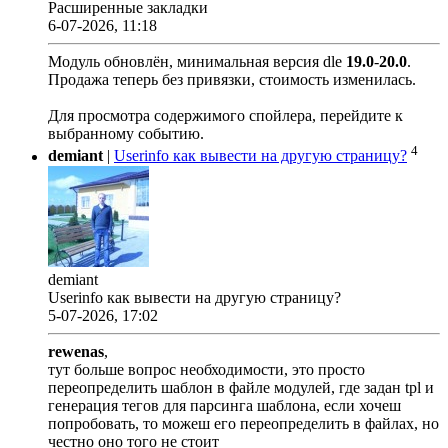
Расширенные закладки
6-07-2026, 11:18
Модуль обновлён, минимальная версия dle
19.0
-
20.0
.
Продажа теперь без привязки, стоимость изменилась.
Для просмотра содержимого спойлера, перейдите к
выбранному событию.
4
demiant
|
Userinfo как вывести на другую страницу?
demiant
Userinfo как вывести на другую страницу?
5-07-2026, 17:02
rewenas
,
тут больше вопрос необходимости, это просто
переопределить шаблон в файле модулей, где задан tpl и
генерация тегов для парсинга шаблона, если хочеш
попробовать, то можеш его переопределить в файлах, но
честно оно того не стоит