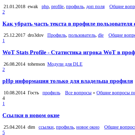
21.01.2018
ewak
php
,
profile
,
профиль
,
доп поля
Общие вопр
2
Как убрать часть текста в профиле пользователя
25.12.2017
dro3dov
Профиль
,
пользователь
,
dle
Общие вопро
1
WoT Stats Profile - Статистика игрока WoT в пр
26.08.2014
tohenson
Модули для DLE
2
pHp информация только для владельца профиля
10.08.2014
Гость
профиль
Все вопросы
»
Общие вопросы п
4
1
Ссылки в новом окне
25.04.2014
dim
ссылки
,
профиль
,
новое окно
Общие вопро
5