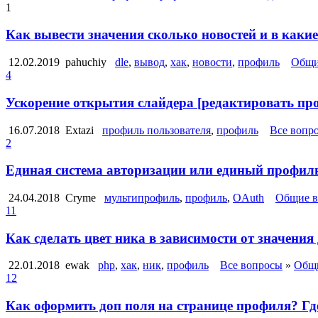
1
Как вывести значения сколько новостей и в каки
12.02.2019
pahuchiy
dle
,
вывод
,
хак
,
новости
,
профиль
Общи
4
Ускорение открытия слайдера [редактировать пр
16.07.2018
Extazi
профиль пользователя
,
профиль
Все вопр
2
Единая система авторизации или единый профиль
24.04.2018
Cryme
мультипрофиль
,
профиль
,
OAuth
Общие в
11
Как сделать цвет ника в зависимости от значения
22.01.2018
ewak
php
,
хак
,
ник
,
профиль
Все вопросы
»
Общи
12
Как оформить доп поля на странице профиля? Гд