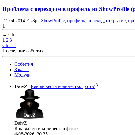
Проблема с переходом в профиль из ShowProfile (p
11.04.2014
G-3p
ShowProfile
,
профиль
,
переход
,
открытие
,
пр
1
← Ctrl
1
2
3
Ctrl →
Последние события
События
Заказы
Модули
3
DaivZ
|
Как вывести количество фото?
DaivZ
Как вывести количество фото?
4-08-2026, 20:35