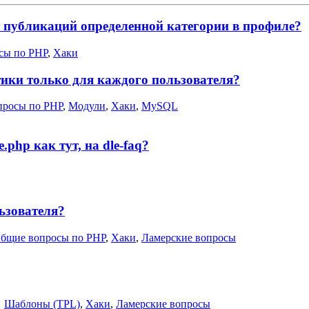
 публикаций определенной категории в профиле?
сы по PHP
,
Хаки
тики только для каждого пользователя?
просы по PHP
,
Модули
,
Хаки
,
MySQL
.php как тут, на dle-faq?
ьзователя?
бщие вопросы по PHP
,
Хаки
,
Ламерские вопросы
Шаблоны (TPL)
,
Хаки
,
Ламерские вопросы