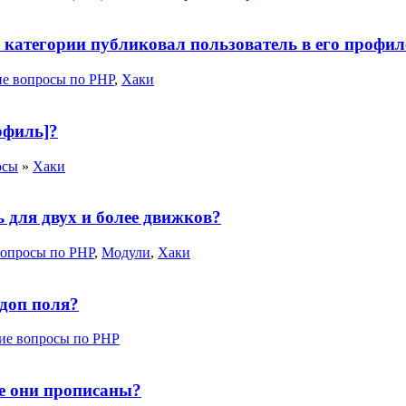
е категории публиковал пользователь в его профил
е вопросы по PHP
,
Хаки
офиль]?
осы
»
Хаки
 для двух и более движков?
опросы по PHP
,
Модули
,
Хаки
 доп поля?
е вопросы по PHP
е они прописаны?