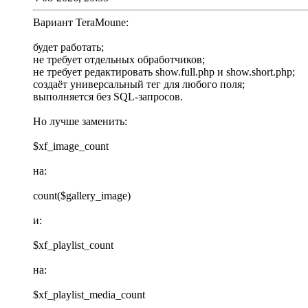
Вариант TeraMoune:
будет работать;
не требует отдельных обработчиков;
не требует редактировать show.full.php и show.short.php;
создаёт универсальный тег для любого поля;
выполняется без SQL-запросов.
Но лучше заменить:
$xf_image_count
на:
count($gallery_image)
и:
$xf_playlist_count
на:
$xf_playlist_media_count