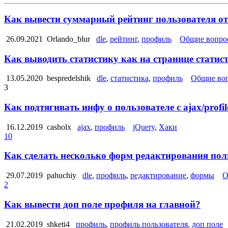
Как вывести суммарный рейтинг пользователя от
26.09.2021
Orlando_blur
dle
,
рейтинг
,
профиль
Общие вопро
Как выводить статистику как на странице статис
13.05.2020
bespredelshik
dle
,
статистика
,
профиль
Общие во
3
Как подтягивать инфу о пользователе с ajax/profile
16.12.2019
casholx
ajax
,
профиль
jQuery
,
Хаки
10
Как сделать несколько форм редактирования пол
29.07.2019
pahuchiy
dle
,
профиль
,
редактирование
,
формы
О
2
Как вывести доп поле профиля на главной?
21.02.2019
shketi4
профиль
,
профиль пользователя
,
доп поле