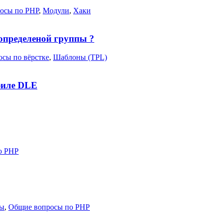
осы по PHP
,
Модули
,
Хаки
 определеной группы ?
сы по вёрстке
,
Шаблоны (TPL)
офиле DLE
о PHP
сы
,
Общие вопросы по PHP